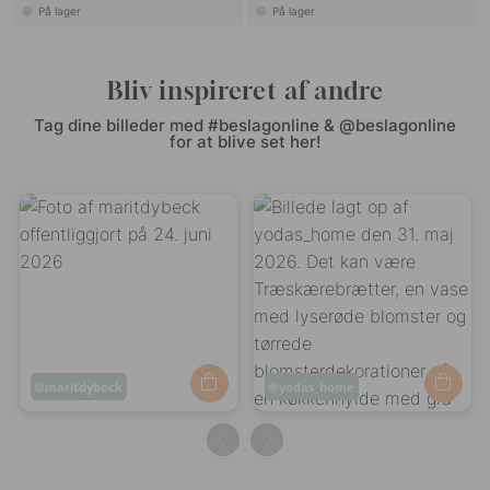
På lager
På lager
Bliv inspireret af andre
Tag dine billeder med #beslagonline & @beslagonline
for at blive set her!
Opslag
maritdybeck
Opslag
yodas_home
offentliggjort
offentliggjort
af
af