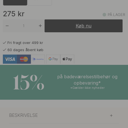
275 kr
Børstet Nikkel
På lager
275
kr
PÅ LAGER
265 kr
Poleret Krom
Køb nu
På lager
Fri fragt over 499 kr
60 dages åbent køb
15%
på badeværelsestilbehør og
opbevaring*
*Gælder ikke nyheder
BESKRIVELSE