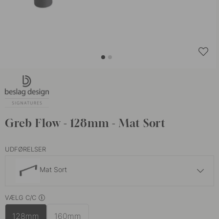
Greb Flow - 128mm - Mat Sort
UDFØRELSER
Mat Sort
275 kr
VÆLG C/C
Brunet Messing
På lager
128mm
160mm