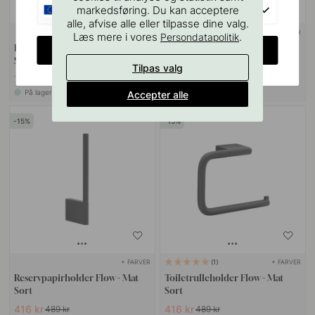
EU
markedsføring. Du kan acceptere
alle, afvise alle eller tilpasse dine valg.
+ FARVER
+ FARVER
Læs mere i vores
.
Persondatapolitik
Håndklædestang Flow - Mat
Knop T Flow - Mat Sort
CHANGE COUNTRY
Sort
Tilpas valg
705 kr
149 kr
829 kr
På lager
På lager
Accepter alle
15
15
+ FARVER
+ FARVER
1
Reservpapirholder Flow - Mat
Toiletrulleholder Flow - Mat
Sort
Sort
416 kr
416 kr
489 kr
489 kr