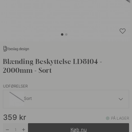
Blænding Beskyttelse LD8104 -
2000mm - Sort
UDFØRELSER
Sort
269 kr
359
kr
PÅ LAGER
På lager
Køb nu