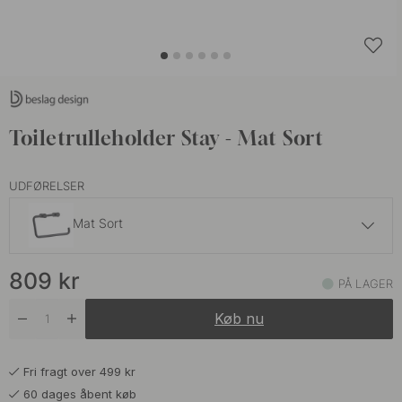
Toiletrulleholder Stay - Mat Sort
UDFØRELSER
Mat Sort
719 kr
809
kr
Børstet Rustfrit Stål
PÅ LAGER
På lager
Køb nu
Fri fragt over 499 kr
60 dages åbent køb