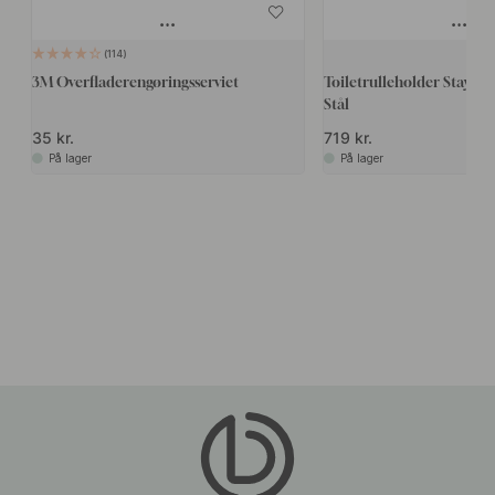
114
3M Overfladerengøringsserviet
Toiletrulleholder Stay - Bø
Stål
35 kr.
719 kr.
På lager
På lager