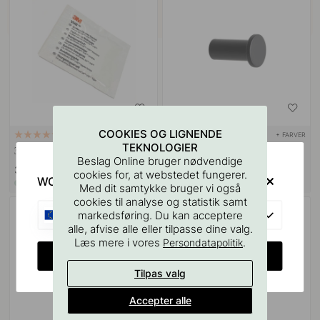
COOKIES OG LIGNENDE
+ FARVER
114
TEKNOLOGIER
3M Overfladerengøringsserviet
Håndklædekrog Stay - Mat Sort
Beslag Online bruger nødvendige
35 kr
169 kr
cookies for, at webstedet fungerer.
WOULD YOU RATHER VISIT?
På lager
På lager
Med dit samtykke bruger vi også
cookies til analyse og statistik samt
EU
markedsføring. Du kan acceptere
alle, afvise alle eller tilpasse dine valg.
Læs mere i vores
.
Persondatapolitik
CHANGE COUNTRY
Tilpas valg
Accepter alle