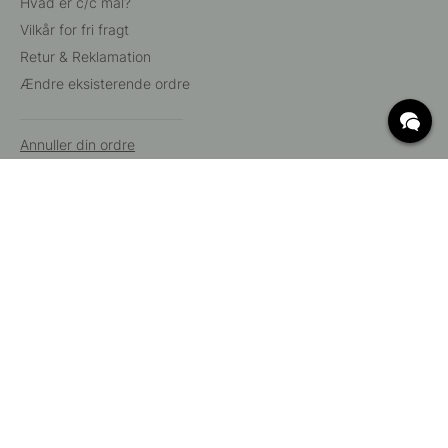
Hvad er c/c mål?
Vilkår for fri fragt
Retur & Reklamation
Ændre eksisterende ordre
Annuller din ordre
Kundeservice
Beslag Online, Inre Kustvägen 32, 269 43 Båstad,
Sverige
© 2015 - 2026 Copyright BeslagOnline i Båstad AB. CVR-nummer:
12908865