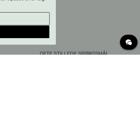
OFTE STILLEDE SPØRGSMÅL
Levering
Hvad er c/c mål?
Vilkår for fri fragt
Retur & Reklamation
Ændre eksisterende ordre
Annuller din ordre
Kundeservice