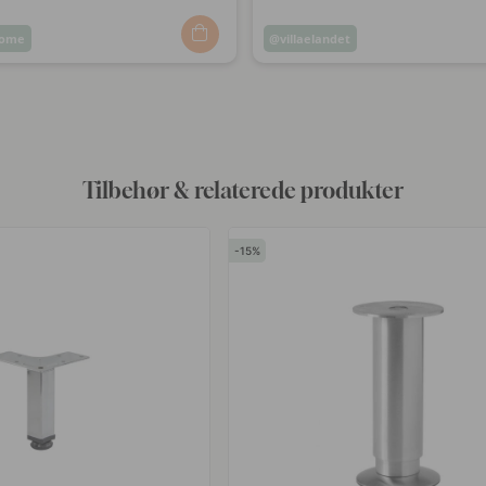
home
Opslag
villaelandet
ggjort
offentliggjort
af
Tilbehør & relaterede produkter
15