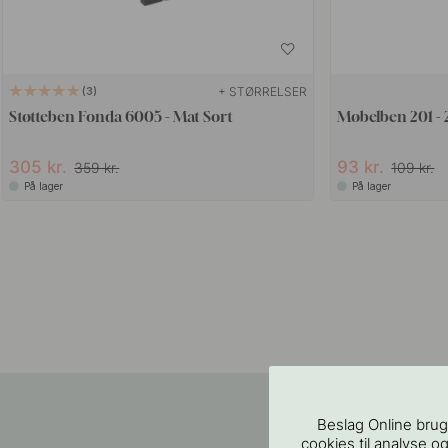
+ STØRRELSER
3
Støtteben Fonda 6005 - Mat Sort
Møbelben 201 -
305 kr.
93 kr.
359 kr.
109 kr.
På lager
På lager
Beslag Online brug
cookies til analyse og