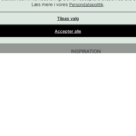
Læs mere i vores
.
Persondatapolitik
Tilpas valg
Indretningsdetaljer for alle rum i hjemmet
Accepter alle
En del af Beslag Design AB
INSPIRATION
InstaShop
Guider & Inspiration
#YESBESLAGONLINE
Black Friday 2026
behør