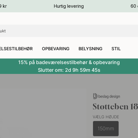
ver
9 kr
Hurtig levering
60 
ver
ver
LSESTILBEHØR
OPBEVARING
BELYSNING
STIL
15% på badeværelsestilbehør & opbevaring
Slutter om:
2d
9h
59m
44s
Støtteben 1
VÆLG HØJDE
150mm