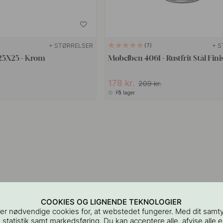
+ STØRRELSER
+ S
7
 25X25 - Krom
Møbelben 4061 - Rustfrit Stål Fini
178 kr.
209 kr.
På lager
COOKIES OG LIGNENDE TEKNOLOGIER
er nødvendige cookies for, at webstedet fungerer. Med dit samt
 statistik samt markedsføring. Du kan acceptere alle, afvise alle el