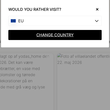
WOULD YOU RATHER VISIT?
EU
Bliv inspireret af andre
CHANGE COUNTRY
ine billeder med #beslagonline & @beslagonline for at blive se