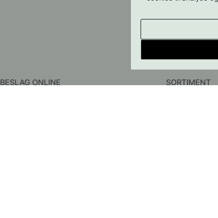
BESLAG ONLINE
SORTIMENT
Om os
Greb
Kontakt os
Knopper
FAQ - Almindelige spørgsmål
Knager
Betingelser
Dørhåndtag
Persondatapolitik
Badeværelsestil
Leverering
Opbevaring
Returer & Reklamationer
Belysning
Prismatch
Møbelben
Samarbjede
Outlet
Cookieindstillinger