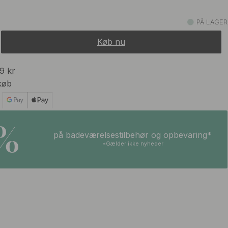
PÅ LAGER
Køb nu
99 kr
køb
5%
på badeværelsestilbehør og opbevaring*
*Gælder ikke nyheder