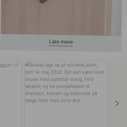
t her!