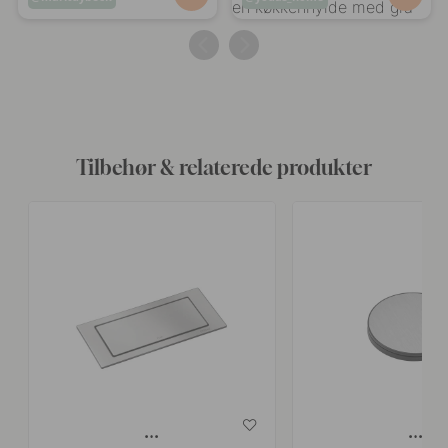
offentliggjort
offentliggjort
af
af
Tilbehør & relaterede produkter