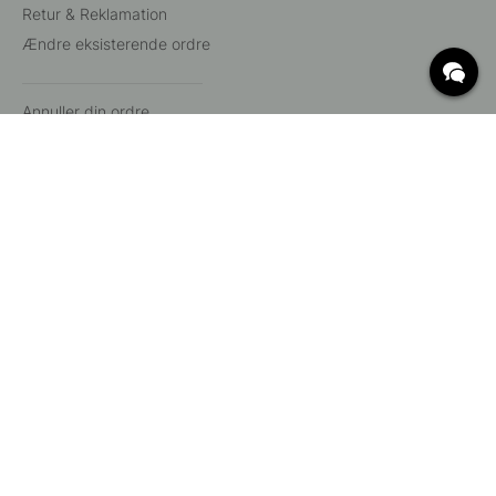
Retur & Reklamation
Ændre eksisterende ordre
Annuller din ordre
Kundeservice
Beslag Online, Inre Kustvägen 32, 269 43 Båstad,
Sverige
© 2015 - 2026 Copyright BeslagOnline i Båstad AB. CVR-nummer:
12908865