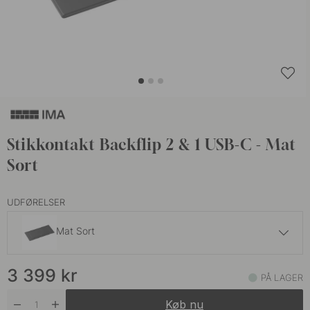
Stikkontakt Backflip 2 & 1 USB-C - Mat
Sort
UDFØRELSER
Mat Sort
3 399 kr
3 399
kr
Rustfrit Look
PÅ LAGER
På lager
Køb nu