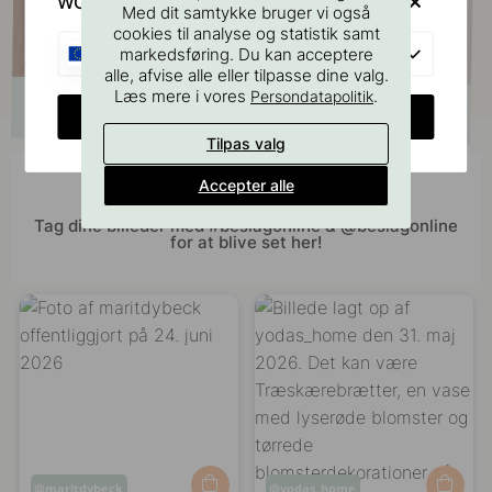
WOULD YOU RATHER VISIT?
Med dit samtykke bruger vi også
cookies til analyse og statistik samt
EU
markedsføring. Du kan acceptere
alle, afvise alle eller tilpasse dine valg.
Læs mere i vores
.
Persondatapolitik
CHANGE COUNTRY
Tilpas valg
Accepter alle
Bliv inspireret af andre
Tag dine billeder med #beslagonline & @beslagonline
for at blive set her!
Opslag
maritdybeck
Opslag
yodas_home