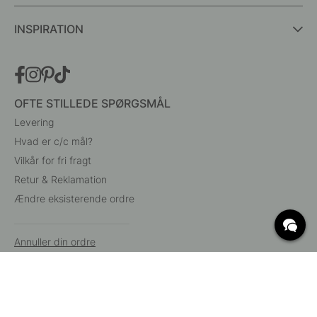
INSPIRATION
OFTE STILLEDE SPØRGSMÅL
Levering
Hvad er c/c mål?
Vilkår for fri fragt
Retur & Reklamation
Ændre eksisterende ordre
Annuller din ordre
Kundeservice