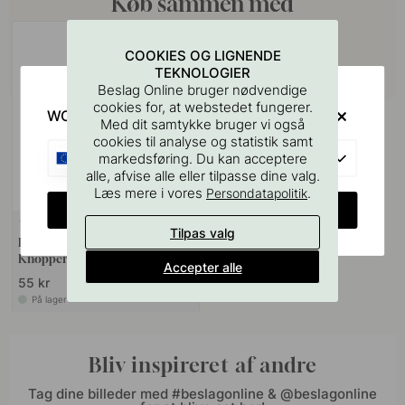
Køb sammen med
COOKIES OG LIGNENDE
TEKNOLOGIER
Beslag Online bruger nødvendige
cookies for, at webstedet fungerer.
WOULD YOU RATHER VISIT?
Med dit samtykke bruger vi også
cookies til analyse og statistik samt
EU
markedsføring. Du kan acceptere
alle, afvise alle eller tilpasse dine valg.
Læs mere i vores
.
Persondatapolitik
CHANGE COUNTRY
127
Tilpas valg
Boreskabelonen til Greb &
Knopper
Accepter alle
55 kr
På lager
Bliv inspireret af andre
Tag dine billeder med #beslagonline & @beslagonline