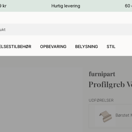
ver
9 kr
Hurtig levering
60 
ver
ver
LSESTILBEHØR
OPBEVARING
BELYSNING
STIL
Profilgreb 
UDFØRELSER
Børstet 