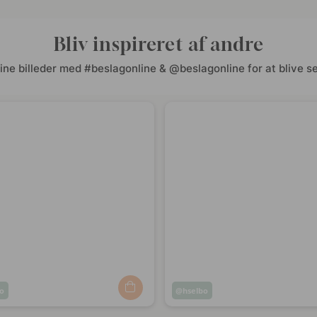
Bliv inspireret af andre
ine billeder med #beslagonline & @beslagonline for at blive se
o
Opslag
hselbo
ggjort
offentliggjort