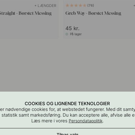
+ LÆNGDER
76
Straight - Børstet Messing
Greb Way - Børstet Messing
45 kr.
På lager
COOKIES OG LIGNENDE TEKNOLOGIER
er nødvendige cookies for, at webstedet fungerer. Med dit samt
 statistik samt markedsføring. Du kan acceptere alle, afvise alle el
Læs mere i vores
.
Persondatapolitik
Tilpas valg