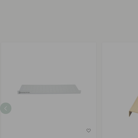
af
af