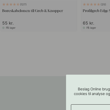
127
25
Boreskabelonen til Greb & Knopper
Profilgreb Edge 
55 kr.
65 kr.
På lager
På lager
Beslag Online brug
cookies til analyse og