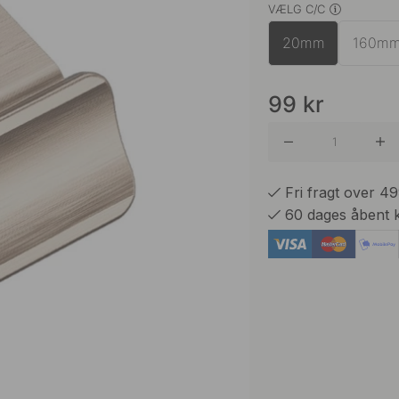
VÆLG C/C
Børstet 
20mm
160m
Rustfrit
99
kr
Fri fragt over 4
60 dages åbent 