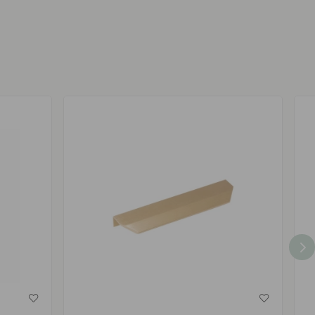
af
af