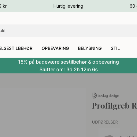
ver
9 kr
Hurtig levering
60 
ver
ver
LSESTILBEHØR
OPBEVARING
BELYSNING
STIL
15% på badeværelsestilbehør & opbevaring
Slutter om:
3d
2h
12m
5s
Profilgreb 
UDFØRELSER