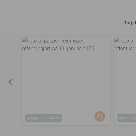
Tag d
Opslag
pappenheimhuset
Opslag
villa_n
offentliggjort
offentli
af
af