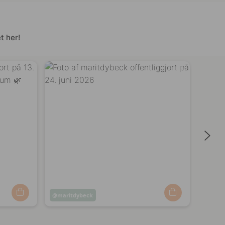
t her!
Opslag
maritdybeck
Opsl
yoda
offentliggjort
offen
af
af