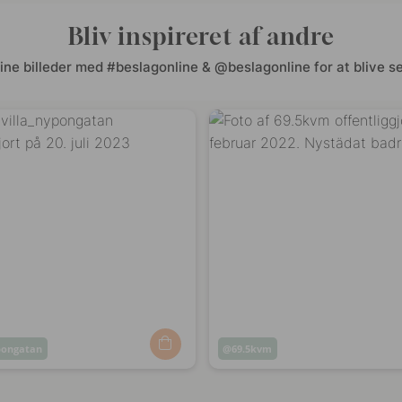
Bliv inspireret af andre
ine billeder med #beslagonline & @beslagonline for at blive se
ypongatan
Opslag
69.5kvm
ggjort
offentliggjort
af