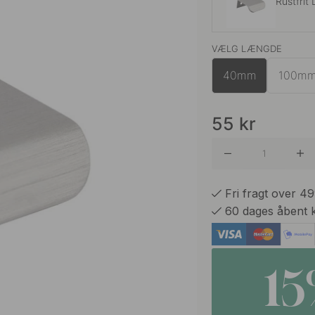
Rustfrit
VÆLG LÆNGDE
Børstet 
40mm
100m
Børstet 
55
kr
Fri fragt over 4
60 dages åbent 
1