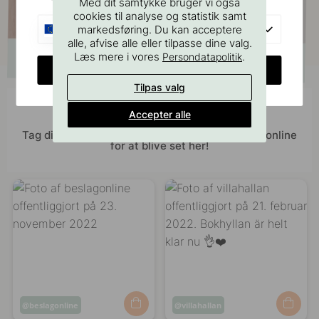
Med dit samtykke bruger vi også
cookies til analyse og statistik samt
EU
markedsføring. Du kan acceptere
alle, afvise alle eller tilpasse dine valg.
Læs mere i vores
.
Persondatapolitik
CHANGE COUNTRY
Tilpas valg
Bliv inspireret af andre
Accepter alle
Tag dine billeder med #beslagonline & @beslagonline
for at blive set her!
Opslag
beslagonline
Opslag
villahallan