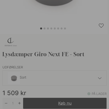
Lysdæmper Giro Next FE - Sort
UDFØRELSER
Sort
1 479 kr
1 509
kr
Sort
PÅ LAGER
På lager
Køb nu