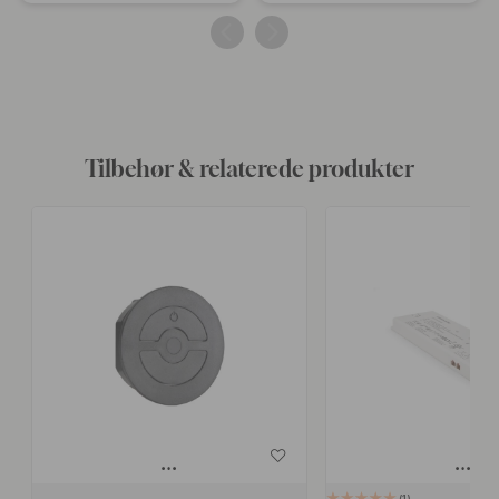
offentliggjort
offentliggjort
af
af
Tilbehør & relaterede produkter
1