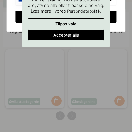
alle, afvise alle eller tilpasse dine valg.
Læs mere i vores
.
Persondatapolitik
CHANGE COUNTRY
Bliv inspireret af andre
Tilpas valg
Tag dine billeder med #beslagonline & @beslagonline
Accepter alle
for at blive set her!
Opslag
villastubbagarde
Opslag
beslagonline
offentliggjort
offentliggjort
af
af