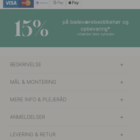
15%
på badeværelsestilbehør og
opbevaring*
*Gælder ikke nyheder
BESKRIVELSE
MÅL & MONTERING
MERE INFO & PLEJERÅD
ANMELDELSER
LEVERING & RETUR