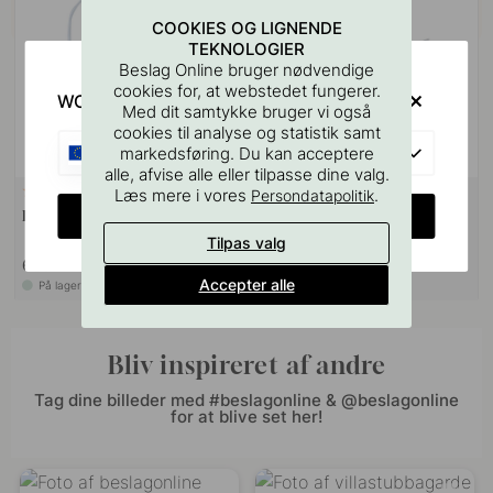
COOKIES OG LIGNENDE
TEKNOLOGIER
Beslag Online bruger nødvendige
cookies for, at webstedet fungerer.
WOULD YOU RATHER VISIT?
Med dit samtykke bruger vi også
cookies til analyse og statistik samt
EU
markedsføring. Du kan acceptere
alle, afvise alle eller tilpasse dine valg.
Læs mere i vores
.
Persondatapolitik
5
2
CHANGE COUNTRY
Driver Triac - 24V
Forlængerkabel Micro24 -
2000mm - Hvid
Tilpas valg
639 kr
55 kr
Accepter alle
På lager
På lager
Bliv inspireret af andre
Tag dine billeder med #beslagonline & @beslagonline
for at blive set her!