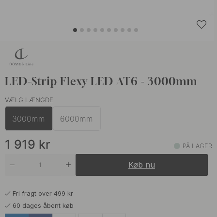
LED-Strip Flexy LED AT6 - 3000mm
VÆLG LÆNGDE
3000mm
6000mm
1 919
kr
PÅ LAGER
Køb nu
Fri fragt over 499 kr
60 dages åbent køb