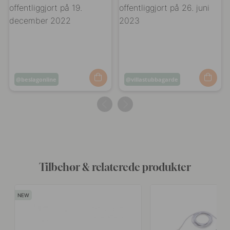
Opslag
beslagonline
Opslag
villastubbagarde
offentliggjort
offentliggjort
af
af
Tilbehør & relaterede produkter