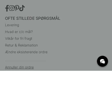
OFTE STILLEDE SPØRGSMÅL
Levering
Hvad er c/c mål?
Vilkår for fri fragt
Retur & Reklamation
Ændre eksisterende ordre
Annuller din ordre
Kundeservice
Beslag Online, Inre Kustvägen 32, 269 43 Båstad,
Sverige
© 2015 - 2026 Copyright BeslagOnline i Båstad AB. CVR-nummer: