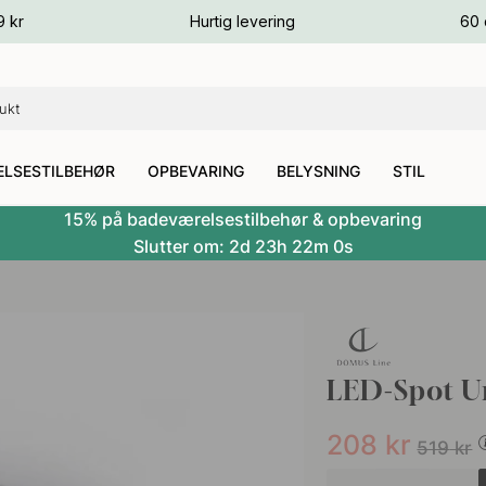
ver
9 kr
Hurtig levering
60 
ver
ver
LSESTILBEHØR
OPBEVARING
BELYSNING
STIL
15% på badeværelsestilbehør & opbevaring
Slutter om:
2d
23h
21m
59s
LED-Spot Un
208
kr
519
kr