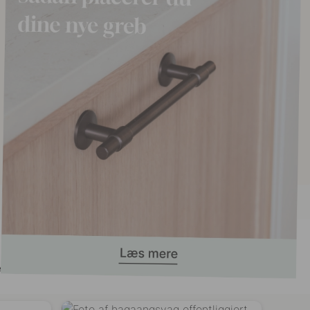
t her!