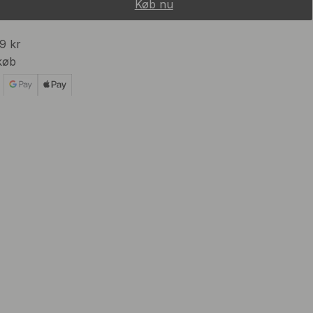
Køb nu
99 kr
køb