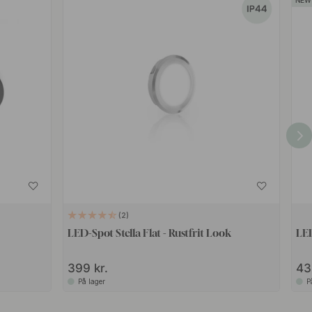
2
LED-Spot Stella Flat - Rustfrit Look
LED
399 kr.
43
På lager
P