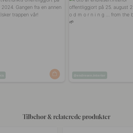
kis
Opslag
endresen.interior
ggjort
offentliggjort
af
Tilbehør & relaterede produkter