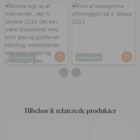
Opslag
malinanneli_
Opslag
beslagonline
offentliggjort
offentliggjort
af
af
Tilbehør & relaterede produkter