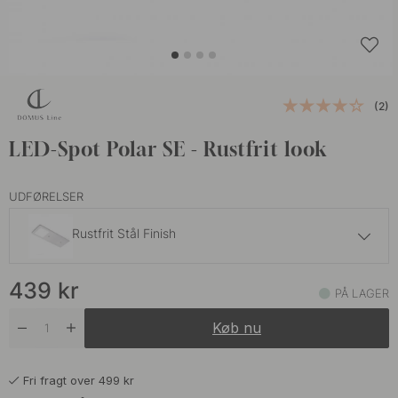
(2)
LED-Spot Polar SE - Rustfrit look
UDFØRELSER
Rustfrit Stål Finish
519 kr
439
kr
Mat Sort
PÅ LAGER
På lager
Køb nu
Fri fragt over 499 kr