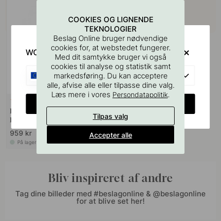
COOKIES OG LIGNENDE
TEKNOLOGIER
Beslag Online bruger nødvendige
cookies for, at webstedet fungerer.
WOULD YOU RATHER VISIT?
Med dit samtykke bruger vi også
cookies til analyse og statistik samt
EU
markedsføring. Du kan acceptere
alle, afvise alle eller tilpasse dine valg.
Læs mere i vores
.
Persondatapolitik
3
CHANGE COUNTRY
LED-Spot Polar SE SDM -
Tilpas valg
Rustfrit look
959 kr
Accepter alle
På lager
Bliv inspireret af andre
Tag dine billeder med #beslagonline & @beslagonline
for at blive set her!