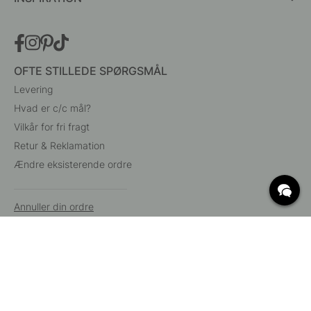
OFTE STILLEDE SPØRGSMÅL
Levering
Hvad er c/c mål?
Vilkår for fri fragt
Retur & Reklamation
Ændre eksisterende ordre
Annuller din ordre
Kundeservice
Beslag Online, Inre Kustvägen 32, 269 43 Båstad,
Sverige