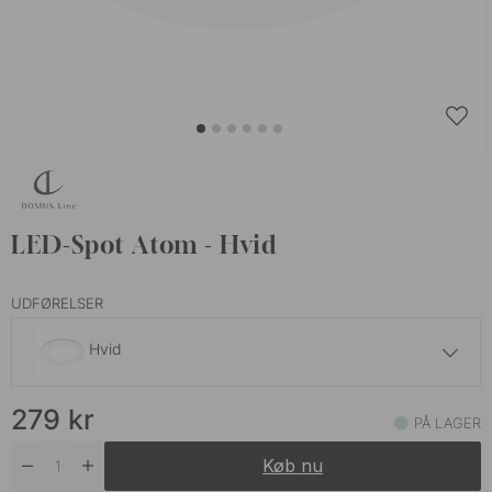
LED-Spot Atom - Hvid
UDFØRELSER
Hvid
279 kr
279
kr
Rustfrit Stål Finish
PÅ LAGER
På lager
Køb nu
279 kr
Sort