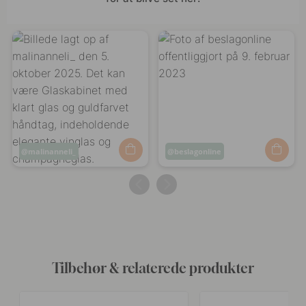
Opslag
malinanneli_
Opslag
beslagonline
offentliggjort
offentliggjort
af
af
Tilbehør & relaterede produkter