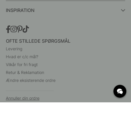
INSPIRATION
OFTE STILLEDE SPØRGSMÅL
Levering
Hvad er c/c mål?
Vilkår for fri fragt
Retur & Reklamation
Ændre eksisterende ordre
Annuller din ordre
Kundeservice