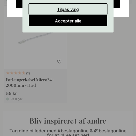
CHANGE COUNTRY
Tilpas valg
Accepter alle
2
Forlængerkabel Micro24 -
2000mm - Hvid
55 kr
På lager
Bliv inspireret af andre
Tag dine billeder med #beslagonline & @beslagonline
for at blive set her!