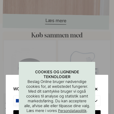
Køb sammen med
COOKIES OG LIGNENDE
TEKNOLOGIER
Beslag Online bruger nødvendige
cookies for, at webstedet fungerer.
WOULD YOU RATHER VISIT?
Med dit samtykke bruger vi også
cookies til analyse og statistik samt
5
EU
markedsføring. Du kan acceptere
Afstandsring Atom - Hvid
Driver Triac - 24V
alle, afvise alle eller tilpasse dine valg.
109 kr
639 kr
Læs mere i vores
.
Persondatapolitik
På lager
På lager