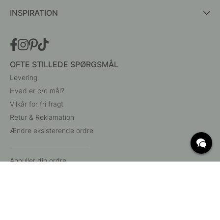
INSPIRATION
OFTE STILLEDE SPØRGSMÅL
Levering
Hvad er c/c mål?
Vilkår for fri fragt
Retur & Reklamation
Ændre eksisterende ordre
Annuller din ordre
Kundeservice
Beslag Online, Inre Kustvägen 32, 269 43 Båstad,