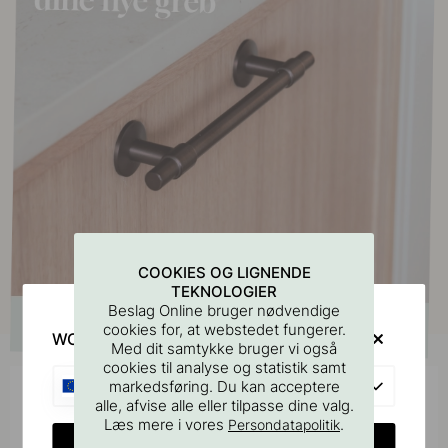
COOKIES OG LIGNENDE
TEKNOLOGIER
Beslag Online bruger nødvendige
cookies for, at webstedet fungerer.
WOULD YOU RATHER VISIT?
Med dit samtykke bruger vi også
cookies til analyse og statistik samt
EU
markedsføring. Du kan acceptere
Bliv inspireret af andre
alle, afvise alle eller tilpasse dine valg.
Læs mere i vores
.
Persondatapolitik
Tag dine billeder med #beslagonline & @beslagonline
CHANGE COUNTRY
for at blive set her!