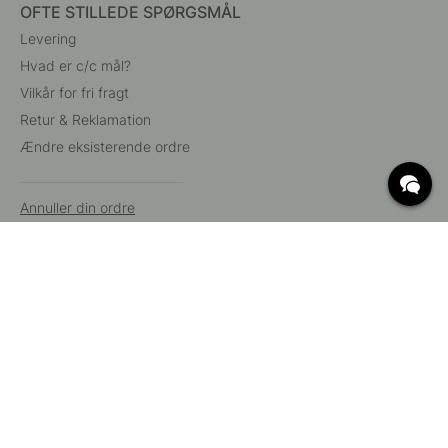
OFTE STILLEDE SPØRGSMÅL
Levering
Hvad er c/c mål?
Vilkår for fri fragt
Retur & Reklamation
Ændre eksisterende ordre
Annuller din ordre
Kundeservice
Beslag Online, Inre Kustvägen 32, 269 43 Båstad,
Sverige
© 2015 - 2026 Copyright BeslagOnline i Båstad AB. CVR-nummer:
12908865