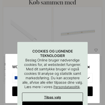
Køb sammen med
COOKIES OG LIGNENDE
TEKNOLOGIER
Beslag Online bruger nødvendige
Blænding Beskyttelse LD8288 -
LED-Strip CSP - 3000K
cookies for, at webstedet fungerer.
WOULD YOU RATHER VISIT?
2000mm - Opal
Med dit samtykke bruger vi også
cookies til analyse og statistik samt
329 kr
449 kr
EU
markedsføring. Du kan acceptere
På lager
På lager
alle, afvise alle eller tilpasse dine valg.
Læs mere i vores
.
Persondatapolitik
CHANGE COUNTRY
Tilpas valg