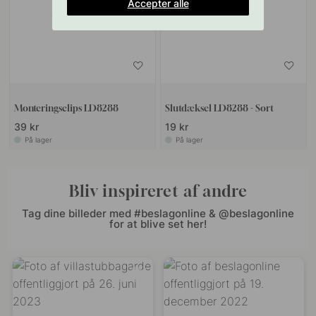
Accepter alle
Monteringsclips LD8288
Slutdæksel LD8288 - Sort
39 kr
19 kr
På lager
På lager
Bliv inspireret af andre
Tag dine billeder med #beslagonline & @beslagonline
for at blive set her!