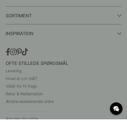
SORTIMENT
INSPIRATION
OFTE STILLEDE SPØRGSMÅL
Levering
Hvad er c/c mål?
Vilkår for fri fragt
Retur & Reklamation
Ændre eksisterende ordre
Annuller din ordre