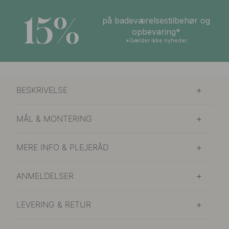
15%
på badeværelsestilbehør og
opbevaring*
*Gælder ikke nyheder
BESKRIVELSE
MÅL & MONTERING
MERE INFO & PLEJERÅD
ANMELDELSER
LEVERING & RETUR