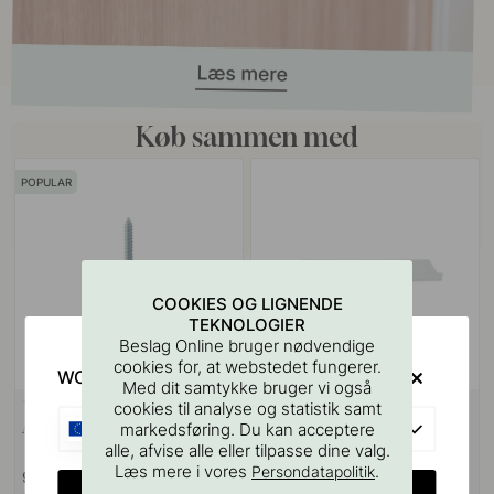
Køb sammen med
POPULAR
COOKIES OG LIGNENDE
TEKNOLOGIER
Beslag Online bruger nødvendige
cookies for, at webstedet fungerer.
WOULD YOU RATHER VISIT?
Med dit samtykke bruger vi også
VÆGBESLAG
10
127
cookies til analyse og statistik samt
EU
Ansatsskrue M4x50mm 1stk
Boreskabelonen til Greb &
markedsføring. Du kan acceptere
Knopper
alle, afvise alle eller tilpasse dine valg.
Læs mere i vores
.
Persondatapolitik
9 kr
55 kr
CHANGE COUNTRY