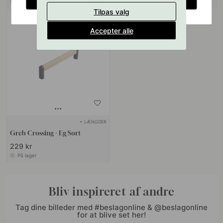
På lager
På lager
Tilpas valg
Accepter alle
+ LÆNGDER
Greb Crossing - Eg/Sort
229 kr
På lager
Bliv inspireret af andre
Tag dine billeder med #beslagonline & @beslagonline
for at blive set her!