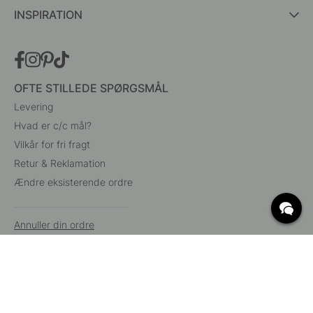
INSPIRATION
OFTE STILLEDE SPØRGSMÅL
Levering
Hvad er c/c mål?
Vilkår for fri fragt
Retur & Reklamation
Ændre eksisterende ordre
Annuller din ordre
Kundeservice
Beslag Online, Inre Kustvägen 32, 269 43 Båstad,