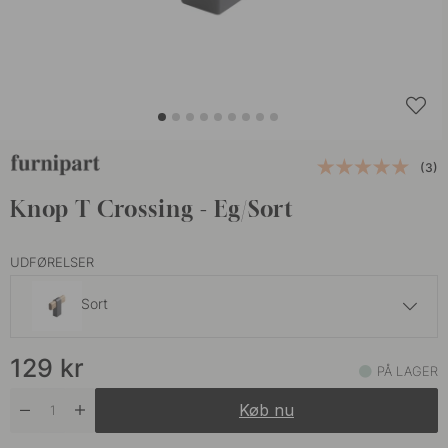
(3)
Knop T Crossing - Eg/Sort
UDFØRELSER
Sort
129 kr
129
kr
Sort
PÅ LAGER
På lager
Køb nu