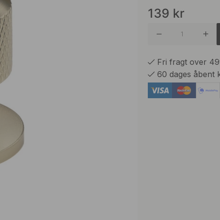
139
kr
Antik Me
Mat Sor
Fri fragt over 4
60 dages åbent 