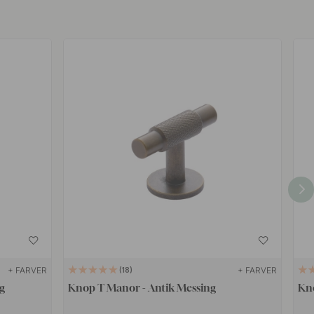
+ FARVER
+ FARVER
18
g
Knop T Manor - Antik Messing
Kno