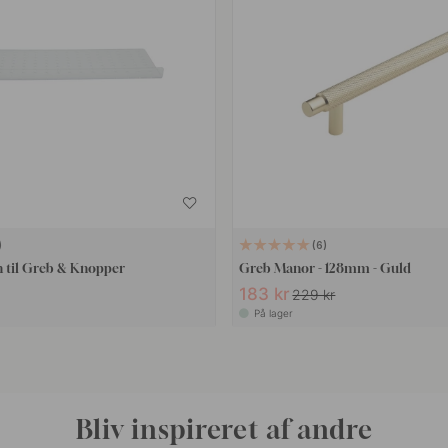
6
 til Greb & Knopper
Greb Manor - 128mm - Guld
183 kr
229 kr
På lager
Bliv inspireret af andre