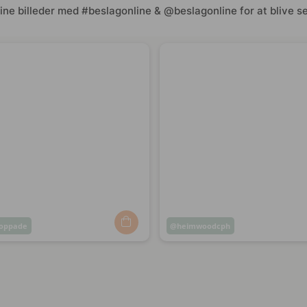
ine billeder med #beslagonline & @beslagonline for at blive se
oppade
Opslag
heimwoodcph
ggjort
offentliggjort
af