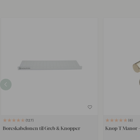
127
6
Boreskabelonen til Greb & Knopper
Knop T Manor -