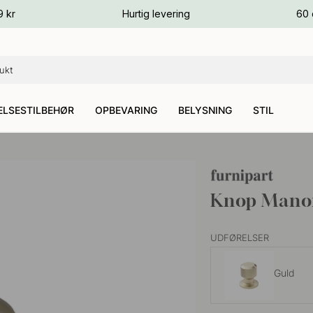
ver
9 kr
Hurtig levering
60 
ver
ver
LSESTILBEHØR
OPBEVARING
BELYSNING
STIL
Knop Manor
UDFØRELSER
Guld