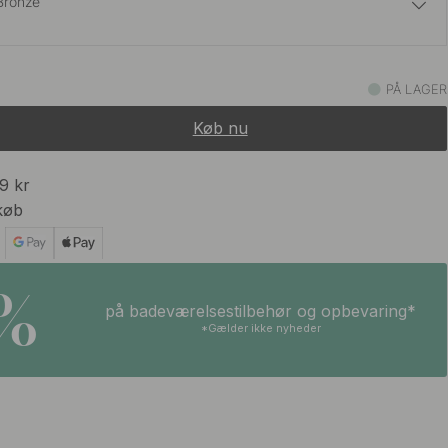
Bronze
55 kr
Lys Guld
PÅ LAGER
På lager
Køb nu
45 kr
På lager
99 kr
køb
45 kr
Stål Finish
På lager
5%
på badeværelsestilbehør og opbevaring*
*Gælder ikke nyheder