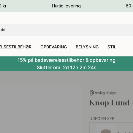
ver
9 kr
Hurtig levering
60 
ver
ver
LSESTILBEHØR
OPBEVARING
BELYSNING
STIL
15% på badeværelsestilbehør & opbevaring
Slutter om:
2d
12h
2m
23s
Knop Lund -
UDFØRELSER