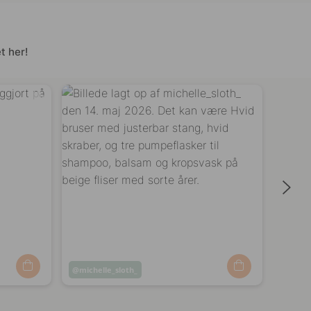
t her!
Opslag
michelle_sloth_
Opsl
shap
offentliggjort
offen
af
af