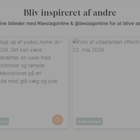
Bliv inspireret af andre
ine billeder med #beslagonline & @beslagonline for at blive se
home
Opslag
villaelandet
ggjort
offentliggjort
af