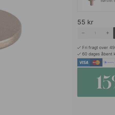
Børstet 
55
kr
Børstet 
Krom
Fri fragt over 4
60 dages åbent 
Rustfrit 
1