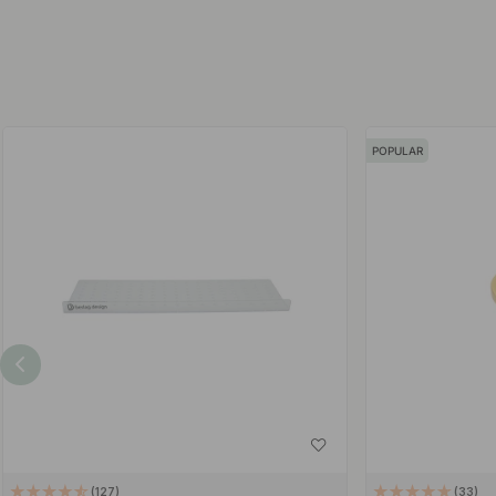
POPULAR
127
33