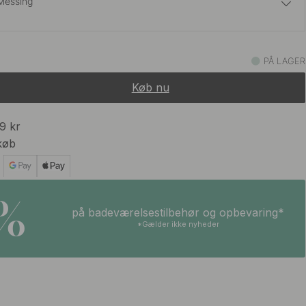
Messing
109 kr
t
PÅ LAGER
På lager
Køb nu
109 kr
Stål Finish
På lager
99 kr
køb
5%
på badeværelsestilbehør og opbevaring*
*Gælder ikke nyheder