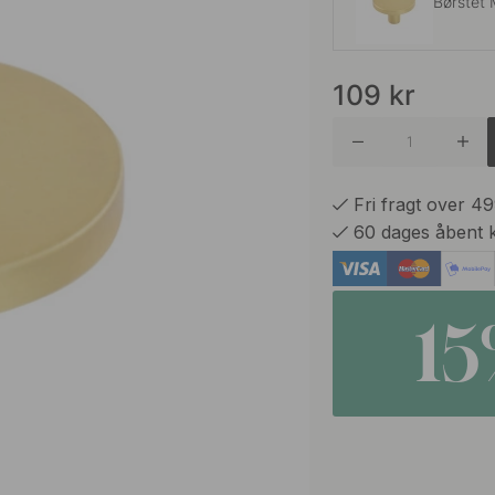
Børstet 
109
kr
Mat Sor
Rustfrit 
Fri fragt over 4
60 dages åbent 
1