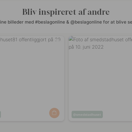
Bliv inspireret af andre
ine billeder med #beslagonline & @beslagonline for at blive se
Opslag
smedstadhuset
ggjort
offentliggjort
af