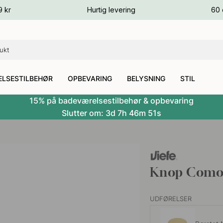
ver
9 kr
Hurtig levering
60 
ver
ver
LSESTILBEHØR
OPBEVARING
BELYSNING
STIL
15% på badeværelsestilbehør & opbevaring
Slutter om:
3d
7h
46m
50s
Knop Como B
UDFØRELSER