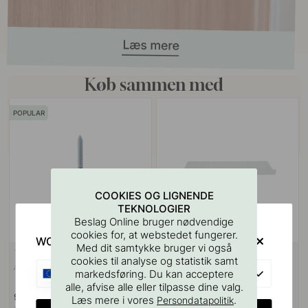
Køb sammen med
POPULAR
COOKIES OG LIGNENDE
TEKNOLOGIER
Beslag Online bruger nødvendige
cookies for, at webstedet fungerer.
WOULD YOU RATHER VISIT?
Med dit samtykke bruger vi også
VÆGBESLAG
9
127
cookies til analyse og statistik samt
Ansatsskrue M4x50mm 1stk
Boreskabelonen til Greb &
EU
markedsføring. Du kan acceptere
Knopper
alle, afvise alle eller tilpasse dine valg.
9 kr
55 kr
Læs mere i vores
.
Persondatapolitik