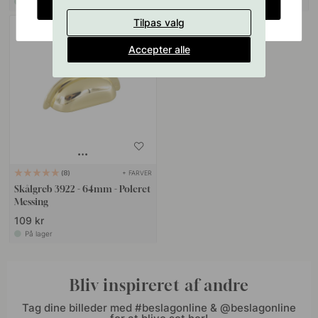
På lager
På lager
CHANGE COUNTRY
Tilpas valg
Accepter alle
+ FARVER
8
Skålgreb 3922 - 64mm - Poleret
Messing
109 kr
På lager
Bliv inspireret af andre
Tag dine billeder med #beslagonline & @beslagonline