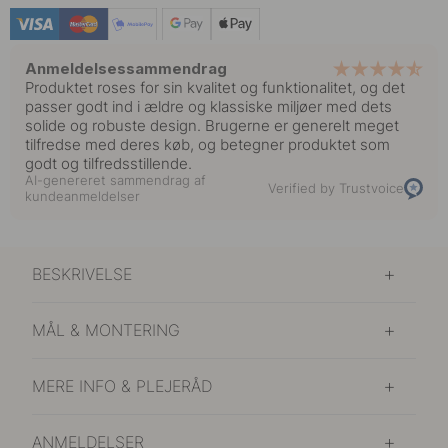
109 kr
Mat Messing
På lager
Anmeldelsessammendrag
Produktet roses for sin kvalitet og funktionalitet, og det
69 kr
passer godt ind i ældre og klassiske miljøer med dets
Rustfrit Stål Finish
På lager
solide og robuste design. Brugerne er generelt meget
tilfredse med deres køb, og betegner produktet som
godt og tilfredsstillende.
69 kr
Tin
AI-genereret sammendrag af
På lager
Verified by Trustvoice
kundeanmeldelser
BESKRIVELSE
MÅL & MONTERING
MERE INFO & PLEJERÅD
ANMELDELSER