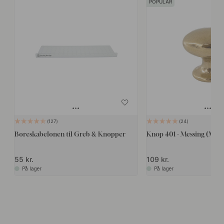
POPULAR
127
24
Boreskabelonen til Greb & Knopper
Knop 401 - Messing (Mat)
55 kr.
109 kr.
På lager
På lager