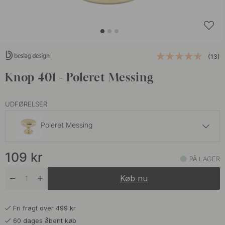
(13)
Knop 401 - Poleret Messing
UDFØRELSER
Poleret Messing
69 kr
109
kr
Antik Sort
PÅ LAGER
På lager
Køb nu
79 kr
Antik
På lager
Fri fragt over 499 kr
65 kr
Forniklet
60 dages åbent køb
På lager