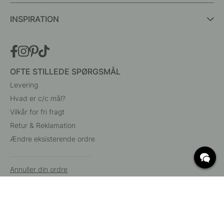
INSPIRATION
OFTE STILLEDE SPØRGSMÅL
Levering
Hvad er c/c mål?
Vilkår for fri fragt
Retur & Reklamation
Ændre eksisterende ordre
Annuller din ordre
Kundeservice