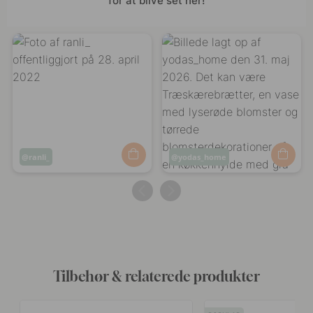
for at blive set her!
Opslag
ranli_
Opslag
yodas_home
offentliggjort
offentliggjort
af
af
Tilbehør & relaterede produkter