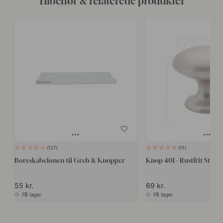
Tilbehør & relaterede produkter
127
13
Boreskabelonen til Greb & Knopper
Knop 401 - Rustfrit Stål F
55 kr.
69 kr.
På lager
På lager