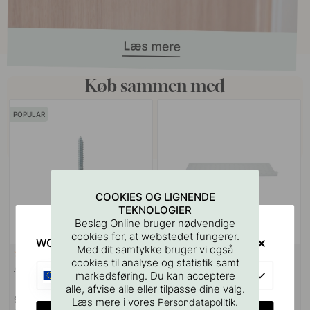
Køb sammen med
POPULAR
COOKIES OG LIGNENDE
TEKNOLOGIER
Beslag Online bruger nødvendige
cookies for, at webstedet fungerer.
WOULD YOU RATHER VISIT?
Med dit samtykke bruger vi også
VÆGBESLAG
10
127
cookies til analyse og statistik samt
Ansatsskrue M4x50mm 1stk
Boreskabelonen til Greb &
EU
markedsføring. Du kan acceptere
Knopper
alle, afvise alle eller tilpasse dine valg.
9 kr
55 kr
Læs mere i vores
.
Persondatapolitik