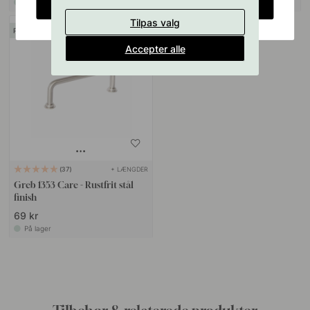
På lager
På lager
CHANGE COUNTRY
Tilpas valg
POPULAR
Accepter alle
+ LÆNGDER
37
Greb 1353 Care - Rustfrit stål
finish
69 kr
På lager