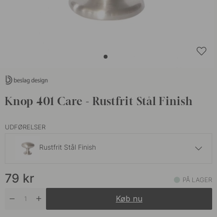
Knop 401 Care - Rustfrit Stål Finish
UDFØRELSER
Rustfrit Stål Finish
79 kr
79
kr
Mat Sort
PÅ LAGER
På lager
Køb nu