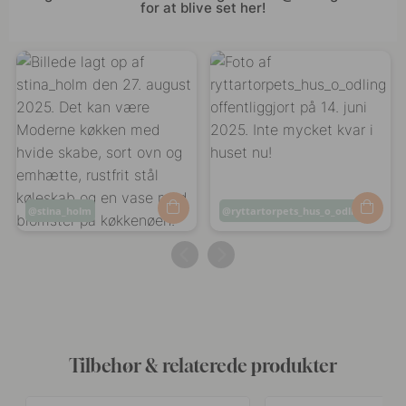
for at blive set her!
Opslag
stina_holm
Opslag
ryttartorpets_hus_o_odling
offentliggjort
offentliggjort
af
af
Tilbehør & relaterede produkter