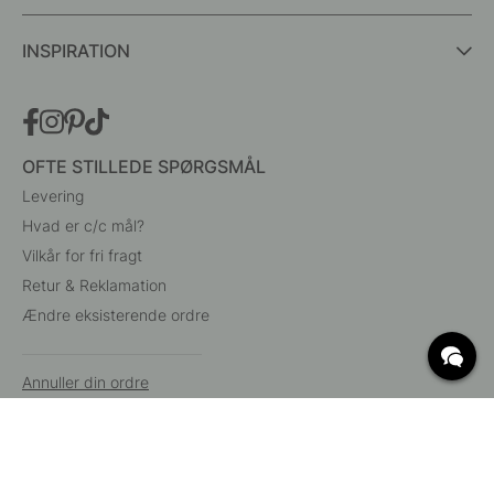
INSPIRATION
OFTE STILLEDE SPØRGSMÅL
Levering
Hvad er c/c mål?
Vilkår for fri fragt
Retur & Reklamation
Ændre eksisterende ordre
Annuller din ordre
Kundeservice