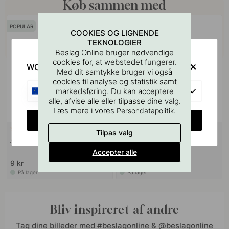
Køb sammen med
POPULAR
COOKIES OG LIGNENDE
TEKNOLOGIER
Beslag Online bruger nødvendige
cookies for, at webstedet fungerer.
WOULD YOU RATHER VISIT?
Med dit samtykke bruger vi også
cookies til analyse og statistik samt
EU
markedsføring. Du kan acceptere
alle, afvise alle eller tilpasse dine valg.
Læs mere i vores
.
Persondatapolitik
CHANGE COUNTRY
VÆGBESLAG
10
127
Tilpas valg
Ansatsskrue M4x50mm 1stk
Boreskabelonen til Greb &
Knopper
Accepter alle
9 kr
55 kr
På lager
På lager
Bliv inspireret af andre
Tag dine billeder med #beslagonline & @beslagonline