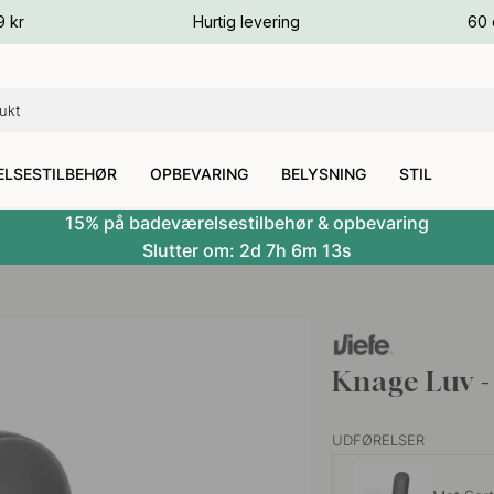
ver
9 kr
Hurtig levering
60 
ver
ver
LSESTILBEHØR
OPBEVARING
BELYSNING
STIL
15% på badeværelsestilbehør & opbevaring
Slutter om:
2d
7h
6m
12s
Knage Luv -
UDFØRELSER