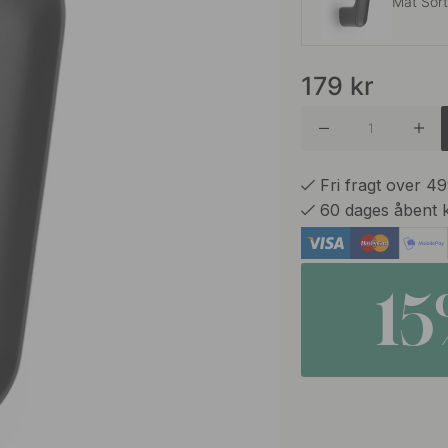
Mat Sor
179
kr
Eg
Valnød
Fri fragt over 4
60 dages åbent 
1