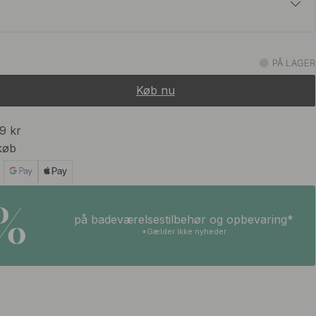
t
395 kr
PÅ LAGER
På lager
Køb nu
509 kr
På lager
99 kr
køb
5%
på badeværelsestilbehør og opbevaring*
*Gælder ikke nyheder