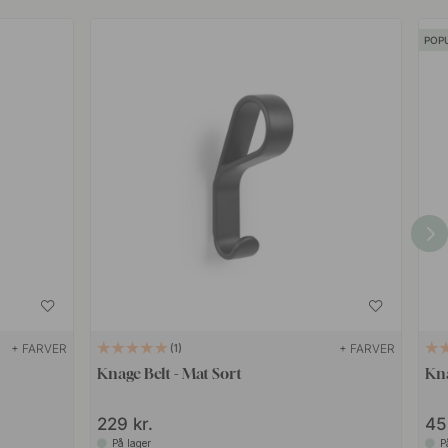
POP
+ FARVER
+ FARVER
1
Knage Belt - Mat Sort
Kn
229 kr.
45
På lager
P