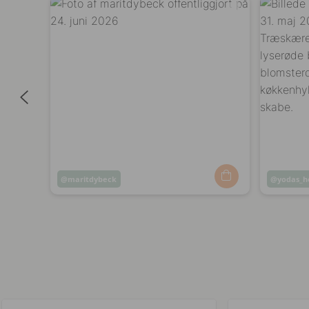
Opslag
maritdybeck
Opslag
yodas_
offentliggjort
offentli
af
af