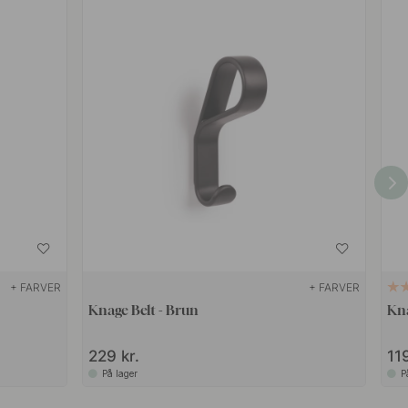
+ FARVER
+ FARVER
Knage Belt - Brun
Kna
229 kr.
119
På lager
P