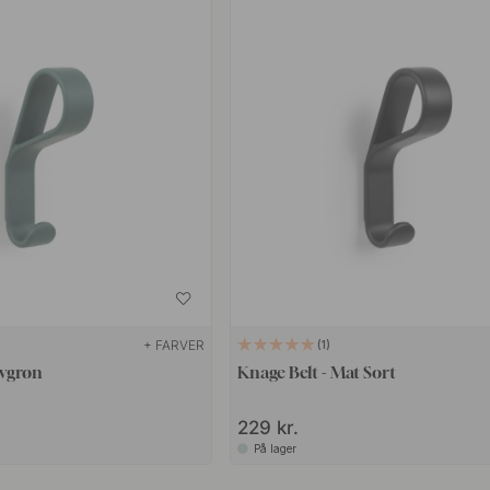
+ FARVER
1
ovgrøn
Knage Belt - Mat Sort
229 kr.
På lager