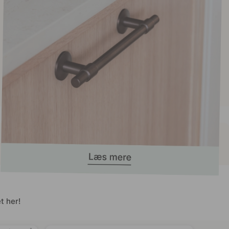
t her!