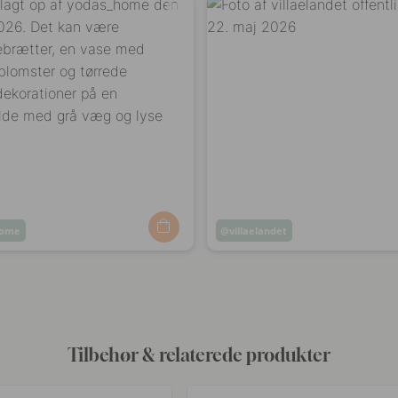
home
Opslag
villaelandet
ggjort
offentliggjort
af
Tilbehør & relaterede produkter