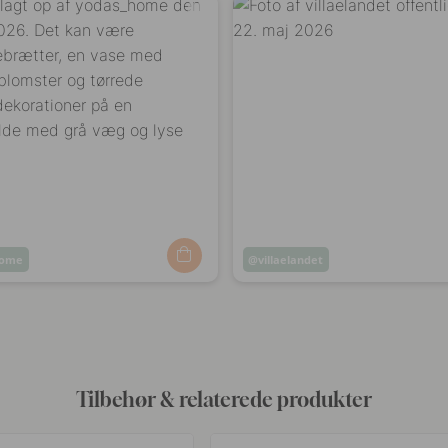
home
Opslag
villaelandet
ggjort
offentliggjort
af
Tilbehør & relaterede produkter