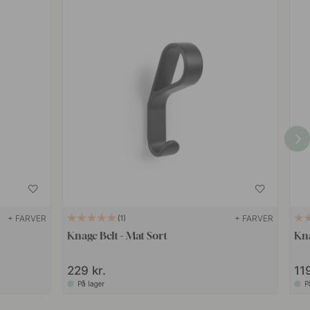
+ FARVER
+ FARVER
1
Knage Belt - Mat Sort
Kna
229 kr.
119
På lager
P