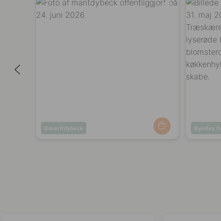
Opslag
maritdybeck
Opslag
yodas_
offentliggjort
offentli
af
af