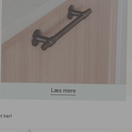
t her!