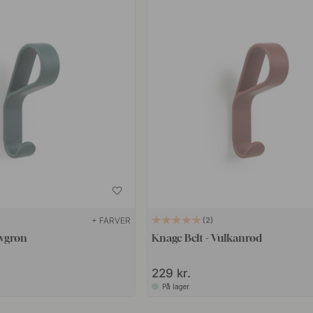
+ FARVER
2
ovgrøn
Knage Belt - Vulkanrød
229 kr.
På lager