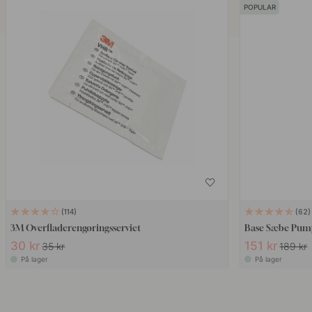
POPULAR
114
62
3M Overfladerengøringsserviet
Base Sæbe Pumpe
30 kr
151 kr
35 kr
189 kr
På lager
På lager