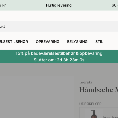
ver
9 kr
Hurtig levering
60 
ver
ver
LSESTILBEHØR
OPBEVARING
BELYSNING
STIL
15% på badeværelsestilbehør & opbevaring
Slutter om:
2d
3h
22m
59s
Håndsæbe M
UDFØRELSER
Meadow 