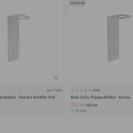
POPULAR
3M-TAPE
108
holder - Børstet Rustfrit Stål
Base Sæbe Pumpeholder - Krom
151 kr
189 kr
På lager