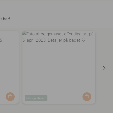
t her!
Opslag
bergerhuset
Opsl
bijde
offentliggjort
offen
af
af