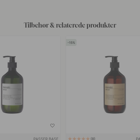
Tilbehør & relaterede produkter
15
PASSER BASE
P
8