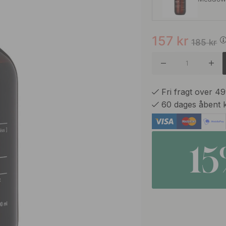
157
kr
Harvest
185
kr
Linen D
Fri fragt over 4
60 dages åbent 
Norther
1