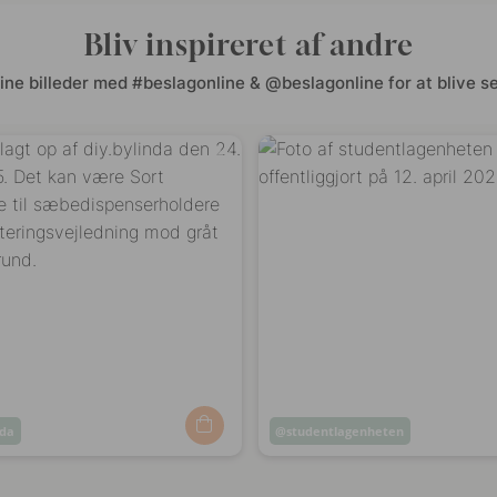
Bliv inspireret af andre
ine billeder med #beslagonline & @beslagonline for at blive se
nda
Opslag
studentlagenheten
ggjort
offentliggjort
af