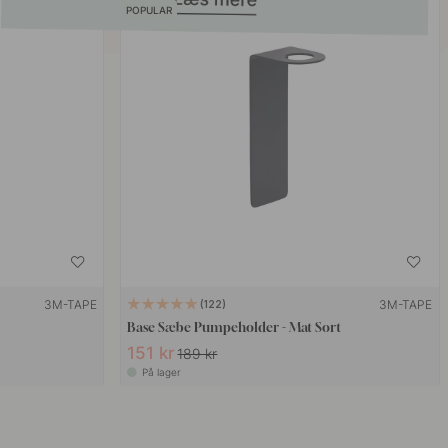
POPULAR
3M-TAPE
3M-TAPE
122
Base Sæbe Pumpeholder - Mat Sort
151 kr
189 kr
På lager