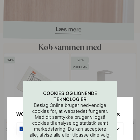
Køb sammen med
14
20
POPULAR
COOKIES OG LIGNENDE
TEKNOLOGIER
Beslag Online bruger nødvendige
cookies for, at webstedet fungerer.
WOULD YOU RATHER VISIT?
Med dit samtykke bruger vi også
cookies til analyse og statistik samt
3M-TAPE
114
62
EU
markedsføring. Du kan acceptere
3M Overfladerengøringsserviet
Base Sæbe Pumpeholder -
alle, afvise alle eller tilpasse dine valg.
Børstet Rustfrit Stål