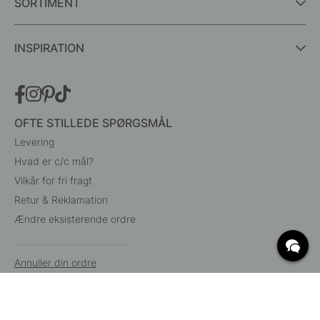
SORTIMENT
INSPIRATION
OFTE STILLEDE SPØRGSMÅL
Levering
Hvad er c/c mål?
Vilkår for fri fragt
Retur & Reklamation
Ændre eksisterende ordre
Annuller din ordre
Kundeservice