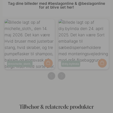
Tag dine billeder med #beslagonline & @beslagonline
for at blive set her!
Opslag
michelle_sloth_
Opslag
diy.bylinda
offentliggjort
offentliggjort
af
af
Tilbehør & relaterede produkter