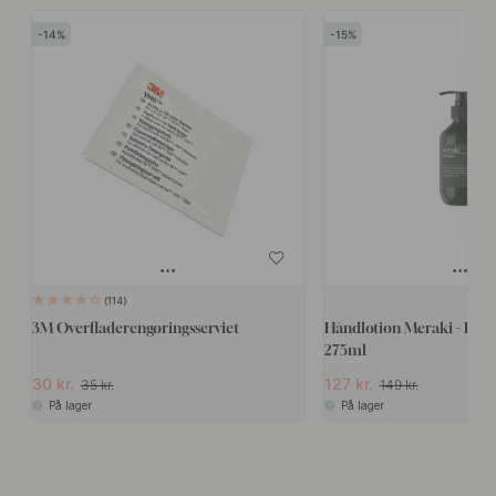
14
15
114
3M Overfladerengøringsserviet
Håndlotion Meraki - Har
275ml
30 kr.
127 kr.
35 kr.
149 kr.
På lager
På lager