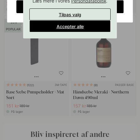
Læs mere i vores
.
Persondatapolitik
30 kr
151 kr
35 kr
189 kr
CHANGE COUNTRY
På lager
På lager
Tilpas valg
20
15
Accepter alle
POPULAR
3M-TAPE
PASSER BASE
122
8
Base Sæbe Pumpeholder - Mat
Håndsæbe Meraki - Northern
Sort
Dawn 490ml
151 kr
157 kr
189 kr
185 kr
På lager
På lager
Bliv inspireret af andre