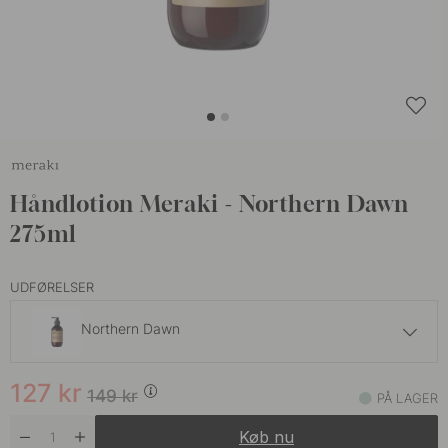
Håndlotion Meraki - Northern Dawn
275ml
UDFØRELSER
Northern Dawn
127 kr
149 kr
127
kr
Harvest Moon
149
kr
PÅ LAGER
På lager
Køb nu