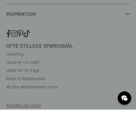
INSPIRATION
OFTE STILLEDE SPØRGSMÅL
Levering
Hvad er c/c mål?
Vilkår for fri fragt
Retur & Reklamation
Ændre eksisterende ordre
Annuller din ordre
Kundeservice