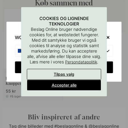
Køb sammen med
COOKIES OG LIGNENDE
TEKNOLOGIER
Beslag Online bruger nødvendige
cookies for, at webstedet fungerer.
WOULD YOU RATHER VISIT?
Med dit samtykke bruger vi også
cookies til analyse og statistik samt
EU
markedsføring. Du kan acceptere
alle, afvise alle eller tilpasse dine valg.
Læs mere i vores
.
Persondatapolitik
CHANGE COUNTRY
127
Tilpas valg
Boreskabelonen til Greb &
Knopper
Accepter alle
55 kr
På lager
Bliv inspireret af andre
Tag dine billeder med #beslagonline & @beslagonline