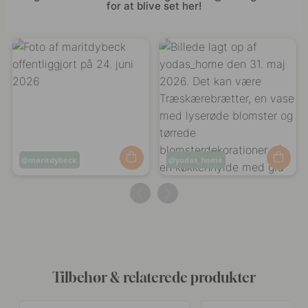
for at blive set her!
Opslag
maritdybeck
Opslag
yodas_home
offentliggjort
offentliggjort
af
af
Tilbehør & relaterede produkter