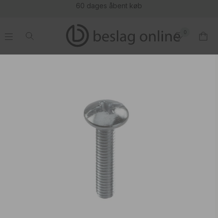
60 dages åbent køb
0
.
.
.
.
Grebskrue M4x22mm - 1-Pak