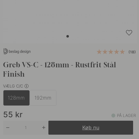
(18)
Greb VS-C - 128mm - Rustfrit Stål
Finish
VÆLG C/C
128mm
192mm
55
kr
PÅ LAGER
Køb nu