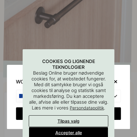
COOKIES OG LIGNENDE
TEKNOLOGIER
Beslag Online bruger nødvendige
cookies for, at webstedet fungerer.
WOULD YOU RATHER VISIT?
Med dit samtykke bruger vi også
Køb sammen med
cookies til analyse og statistik samt
EU
markedsføring. Du kan acceptere
alle, afvise alle eller tilpasse dine valg.
Læs mere i vores
.
Persondatapolitik
CHANGE COUNTRY
Tilpas valg
Accepter alle