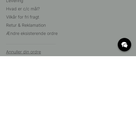
Levering
Hvad er c/c mål?
Vilkår for fri fragt
Retur & Reklamation
Ændre eksisterende ordre
Annuller din ordre
Kundeservice
Beslag Online, Inre Kustvägen 32, 269 43 Båstad,
Sverige
© 2015 - 2026 Copyright BeslagOnline i Båstad AB. CVR-nummer:
12908865