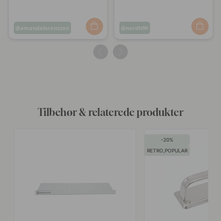
Opslag
amandalorentzon
Opslag
nordh90
offentliggjort
offentliggjort
af
af
Tilbehør & relaterede produkter
20
RETRO,POPULAR