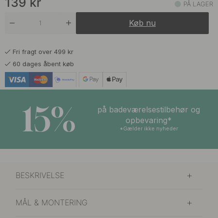
139
kr
PÅ LAGER
139 kr
Børstet Messing
Køb nu
På lager
139 kr
Kalkgrå
Fri fragt over 499 kr
På lager
60 dages åbent køb
139 kr
Mat Sort
På lager
15%
139 kr
på badeværelsestilbehør og
Poleret Krom
På lager
opbevaring*
*Gælder ikke nyheder
139 kr
Poleret Messing
På lager
139 kr
Salviegrøn
BESKRIVELSE
På lager
139 kr
Stormblå
MÅL & MONTERING
På lager