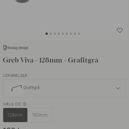
Greb Viva - 128mm - Grafitgrå
UDFØRELSER
Grafitgrå
169 kr
VÆLG C/C
Brunet Messing
På lager
128mm
160mm
139 kr
Børstet Rustfrit
På lager