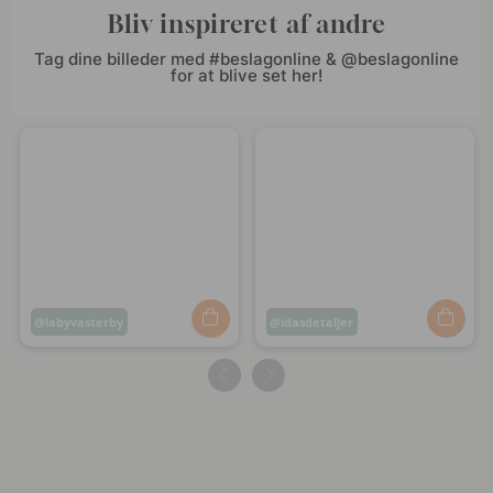
Bliv inspireret af andre
Tag dine billeder med #beslagonline & @beslagonline
for at blive set her!
Opslag
labyvasterby
Opslag
idasdetaljer
offentliggjort
offentliggjort
af
af