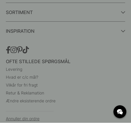
SORTIMENT
INSPIRATION
OFTE STILLEDE SPØRGSMÅL
Levering
Hvad er c/c mål?
Vilkår for fri fragt
Retur & Reklamation
Ændre eksisterende ordre
Annuller din ordre