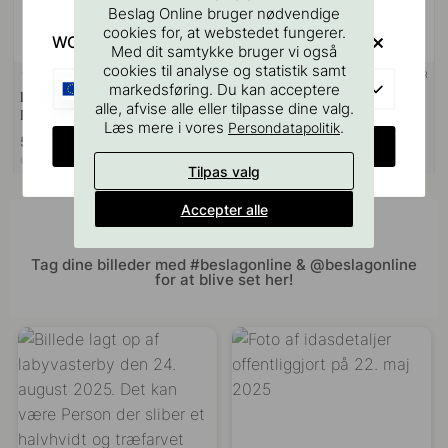
Beslag Online bruger nødvendige
cookies for, at webstedet fungerer.
WOULD YOU RATHER VISIT?
Med dit samtykke bruger vi også
cookies til analyse og statistik samt
+ FARVER
127
3
EU
markedsføring. Du kan acceptere
Boreskabelonen til Greb &
Knop Mynta - Forniklet
alle, afvise alle eller tilpasse dine valg.
Knopper
Læs mere i vores
.
Persondatapolitik
55 kr
109 kr
CHANGE COUNTRY
På lager
På lager
Tilpas valg
Accepter alle
Bliv inspireret af andre
Tag dine billeder med #beslagonline & @beslagonline
for at blive set her!