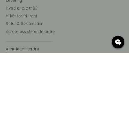
Levering
Hvad er c/c mål?
Vilkår for fri fragt
Retur & Reklamation
Ændre eksisterende ordre
Annuller din ordre
Kundeservice
Beslag Online, Inre Kustvägen 32, 269 43 Båstad,
Sverige
© 2015 - 2026 Copyright BeslagOnline i Båstad AB. CVR-nummer:
12908865