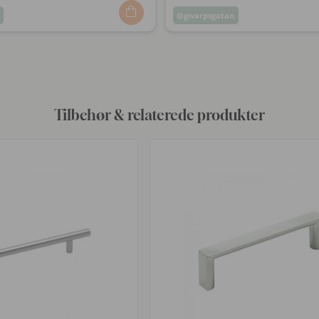
Opslag
givarpsgatan
ggjort
offentliggjort
af
Tilbehør & relaterede produkter