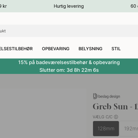
ver
9 kr
Hurtig levering
60 
ver
ver
LSESTILBEHØR
OPBEVARING
BELYSNING
STIL
15% på badeværelsestilbehør & opbevaring
Slutter om:
3d
8h
22m
6s
Greb Sun - 
VÆLG C/C
128mm
192m