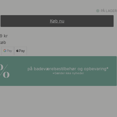
PÅ LAGER
Køb nu
99 kr
køb
5%
på badeværelsestilbehør og opbevaring*
*Gælder ikke nyheder