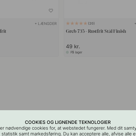
+ LÆNGDER
20
frit
Greb 735 - Rustfrit Stål Finish
49 kr.
På lager
COOKIES OG LIGNENDE TEKNOLOGIER
er nødvendige cookies for, at webstedet fungerer. Med dit samt
 statistik samt markedsføring. Du kan acceptere alle, afvise alle el