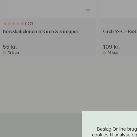
127
Boreskabelonen til Greb & Knopper
Greb SS-C - Rust
55 kr.
109 kr.
På lager
På lager
Beslag Online brug
cookies til analyse og