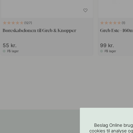
127
1
Boreskabelonen til Greb & Knopper
Greb Este - 160
55 kr.
99 kr.
På lager
På lager
Beslag Online brug
cookies til analyse og