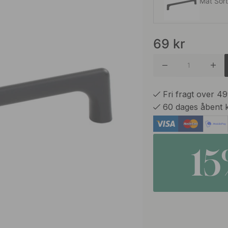
Mat Sor
69
kr
Matt Bør
Rustfrit 
Fri fragt over 4
60 dages åbent 
1