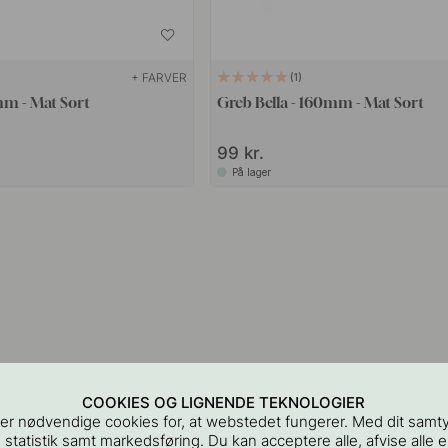
+ FARVER
1
mm - Mat Sort
Greb Bella - 160mm - Mat Sort
99 kr.
På lager
COOKIES OG LIGNENDE TEKNOLOGIER
er nødvendige cookies for, at webstedet fungerer. Med dit samt
 statistik samt markedsføring. Du kan acceptere alle, afvise alle el