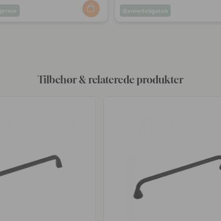
ersoe
Opslag
annedalsgatan
ggjort
offentliggjort
af
Tilbehør & relaterede produkter