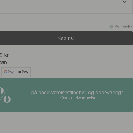
t
85 kr
stet Messing
PÅ LAGER
På lager
Køb nu
75 kr
Stål Finish
På lager
99 kr
køb
5%
på badeværelsestilbehør og opbevaring*
*Gælder ikke nyheder