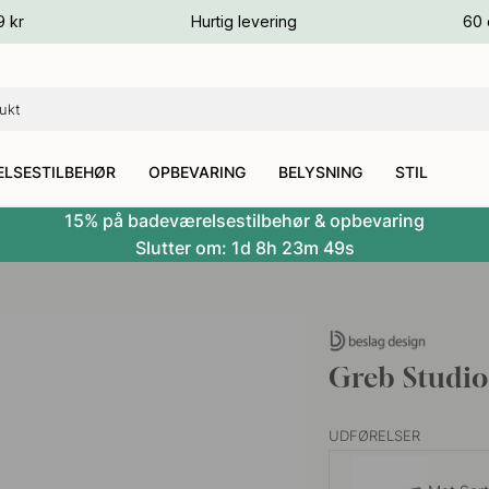
ver
9 kr
Hurtig levering
60 
ver
ver
LSESTILBEHØR
OPBEVARING
BELYSNING
STIL
15% på badeværelsestilbehør & opbevaring
Slutter om:
1d
8h
23m
48s
Greb Studio
UDFØRELSER