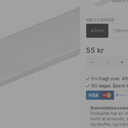
Rustfrit 
VÆLG LÆNGDE
Alumini
40mm
136m
Hvid
55
kr
Krom
Fri fragt over 4
60 dages åbent 
Sort
Anmeldelsessa
Produktet har en s
nemt at anvende, s
og skuffer, og mang