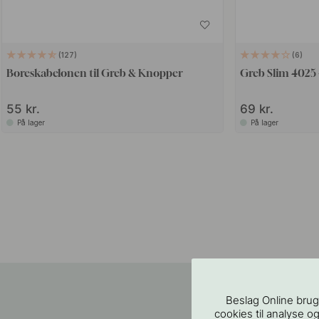
127
6
Boreskabelonen til Greb & Knopper
Greb Slim 4025
55 kr.
69 kr.
På lager
På lager
Beslag Online brug
cookies til analyse og