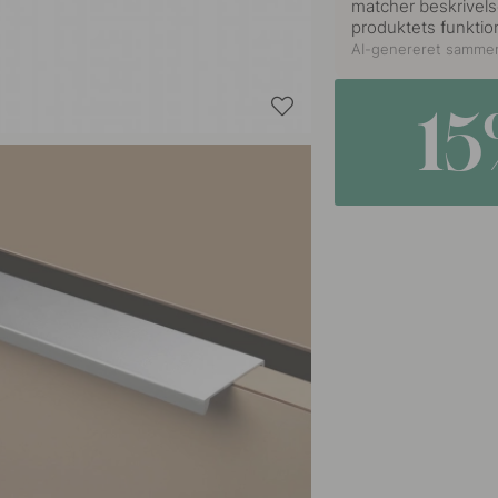
matcher beskrivelse
produktets funktion
AI-genereret samme
1