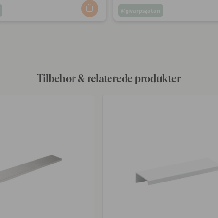
Opslag
givarpsgatan
ggjort
offentliggjort
af
Tilbehør & relaterede produkter