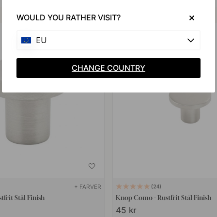
Køb sammen med
WOULD YOU RATHER VISIT?
POPULAR
EU
CHANGE COUNTRY
+ FARVER
24
frit Stål Finish
Knop Como - Rustfrit Stål Finish
45 kr