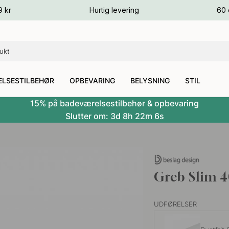
ver
9 kr
Hurtig levering
60 
ver
ver
LSESTILBEHØR
OPBEVARING
BELYSNING
STIL
15% på badeværelsestilbehør & opbevaring
Slutter om:
3d
8h
22m
5s
Greb Slim 4
UDFØRELSER