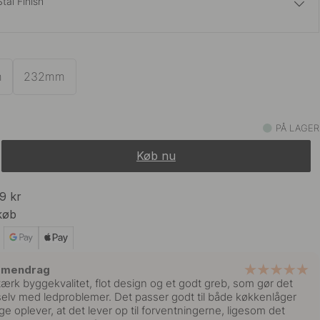
Stål Finish
69 kr
um
På lager
m
232mm
55 kr
På lager
PÅ LAGER
Køb nu
33 kr
55 kr
På lager
99 kr
køb
55 kr
På lager
mmendrag
tærk byggekvalitet, flot design og et godt greb, som gør det
elv med ledproblemer. Det passer godt til både køkkenlåger
e oplever, at det lever op til forventningerne, ligesom det