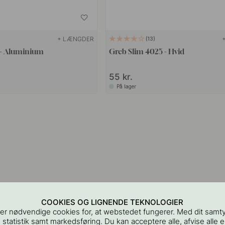
+ LÆNGDER
13
 - Aluminium
Greb Slim 4025 - Hvid
55 kr.
På lager
COOKIES OG LIGNENDE TEKNOLOGIER
er nødvendige cookies for, at webstedet fungerer. Med dit samt
 statistik samt markedsføring. Du kan acceptere alle, afvise alle el