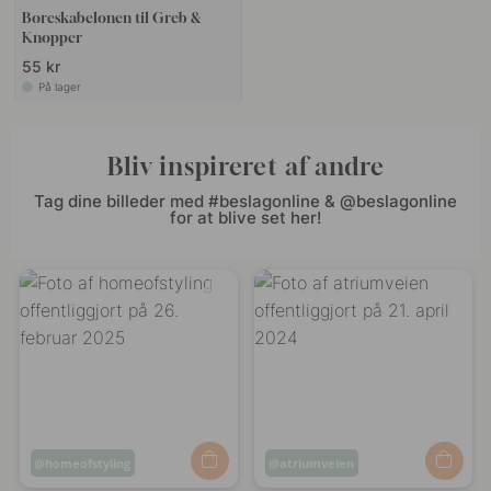
Boreskabelonen til Greb &
Knopper
55 kr
På lager
Bliv inspireret af andre
Tag dine billeder med #beslagonline & @beslagonline
for at blive set her!
Opslag
homeofstyling
Opslag
atriumveien
offentliggjort
offentliggjort