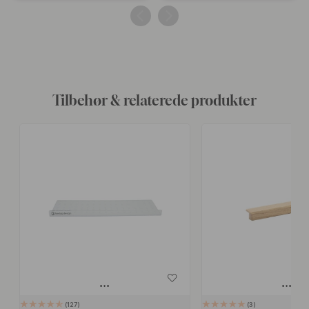
af
af
Tilbehør & relaterede produkter
127
3