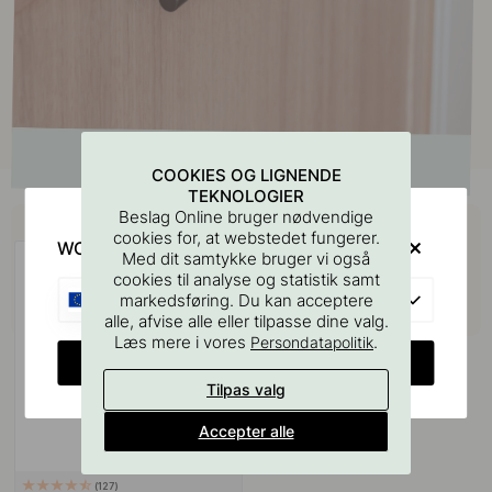
COOKIES OG LIGNENDE
TEKNOLOGIER
Køb sammen med
Beslag Online bruger nødvendige
cookies for, at webstedet fungerer.
WOULD YOU RATHER VISIT?
Med dit samtykke bruger vi også
cookies til analyse og statistik samt
EU
markedsføring. Du kan acceptere
alle, afvise alle eller tilpasse dine valg.
Læs mere i vores
.
Persondatapolitik
CHANGE COUNTRY
Tilpas valg
Accepter alle
127