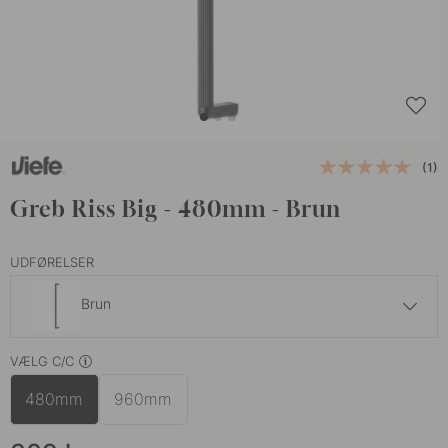
(1)
Greb Riss Big - 480mm - Brun
UDFØRELSER
Brun
309 kr
VÆLG C/C
Vulkanrød
På lager
480mm
960mm
309 kr
Grå
På lager