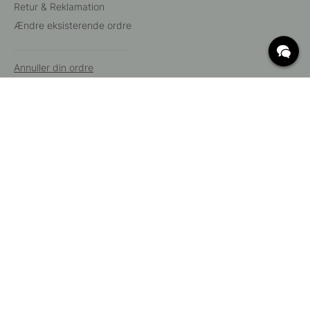
Retur & Reklamation
Ændre eksisterende ordre
Annuller din ordre
Kundeservice
Beslag Online, Inre Kustvägen 32, 269 43 Båstad,
Sverige
© 2015 - 2026 Copyright BeslagOnline i Båstad AB. CVR-nummer:
12908865