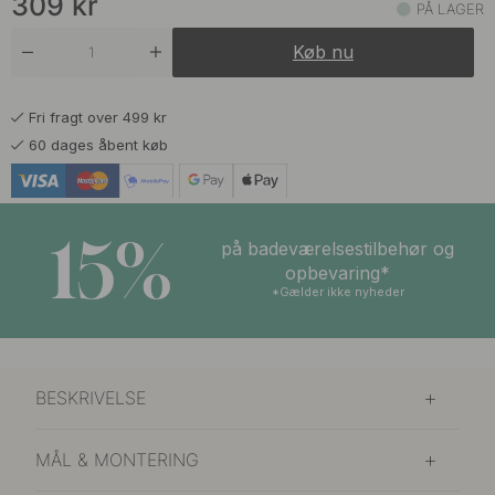
309
kr
PÅ LAGER
319 kr
Mat Hvid
Køb nu
På lager
309 kr
Mat Sort
Fri fragt over 499 kr
På lager
60 dages åbent køb
15%
på badeværelsestilbehør og
opbevaring*
*Gælder ikke nyheder
BESKRIVELSE
MÅL & MONTERING