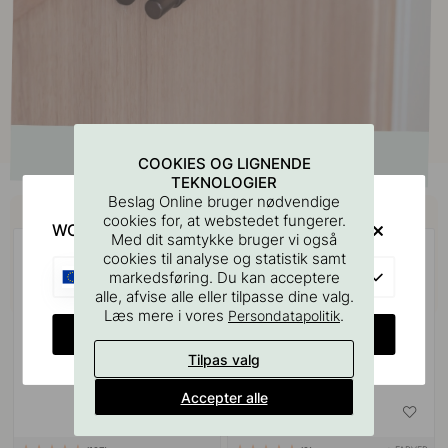
COOKIES OG LIGNENDE
TEKNOLOGIER
Beslag Online bruger nødvendige
Køb sammen med
cookies for, at webstedet fungerer.
WOULD YOU RATHER VISIT?
Med dit samtykke bruger vi også
cookies til analyse og statistik samt
EU
markedsføring. Du kan acceptere
alle, afvise alle eller tilpasse dine valg.
Læs mere i vores
.
Persondatapolitik
CHANGE COUNTRY
Tilpas valg
Accepter alle