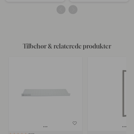
offentliggjort
offentliggjort
af
af
Tilbehør & relaterede produkter