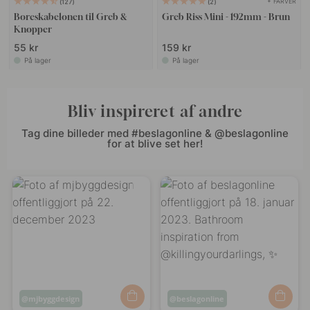
+ FARVER
127
2
Boreskabelonen til Greb &
Greb Riss Mini - 192mm - Brun
Knopper
55 kr
159 kr
På lager
På lager
Bliv inspireret af andre
Tag dine billeder med #beslagonline & @beslagonline
for at blive set her!
Opslag
mjbyggdesign
Opslag
beslagonline