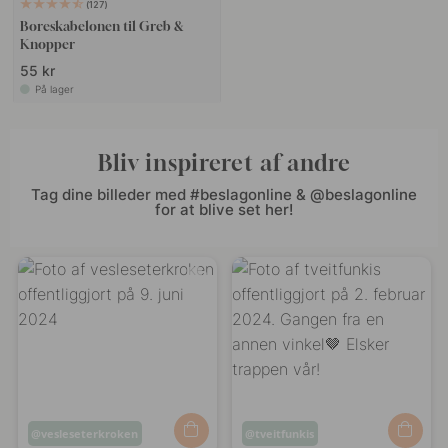
127
Boreskabelonen til Greb &
Knopper
55 kr
På lager
Bliv inspireret af andre
Tag dine billeder med #beslagonline & @beslagonline
for at blive set her!
Opslag
vesleseterkroken
Opslag
tveitfunkis