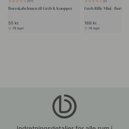
127
2
Boreskabelonen til Greb & Knopper
Greb Rille Mini - Børstet
55 kr.
169 kr.
På lager
På lager
Indretningsdetaljer for alle rum i