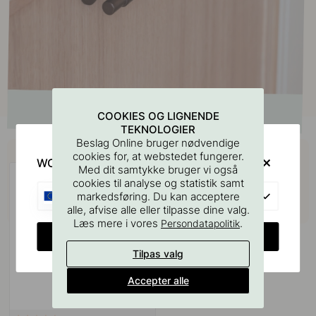
COOKIES OG LIGNENDE
TEKNOLOGIER
Beslag Online bruger nødvendige
Køb sammen med
cookies for, at webstedet fungerer.
WOULD YOU RATHER VISIT?
Med dit samtykke bruger vi også
cookies til analyse og statistik samt
EU
markedsføring. Du kan acceptere
alle, afvise alle eller tilpasse dine valg.
Læs mere i vores
.
Persondatapolitik
CHANGE COUNTRY
Tilpas valg
Accepter alle