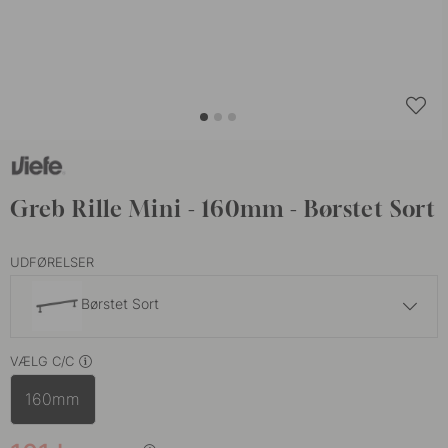
Greb Rille Mini - 160mm - Børstet Sort
UDFØRELSER
Børstet Sort
169 kr
VÆLG C/C
Børstet Messing
På lager
160mm