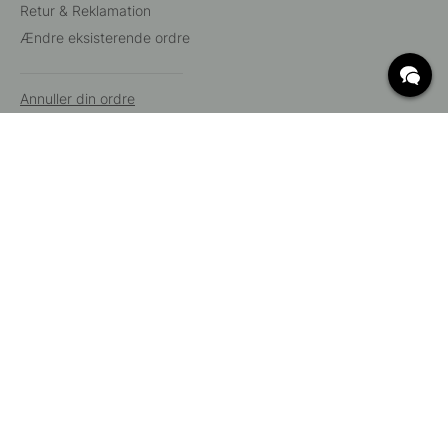
Retur & Reklamation
Ændre eksisterende ordre
Annuller din ordre
Kundeservice
Beslag Online, Inre Kustvägen 32, 269 43 Båstad,
Sverige
© 2015 - 2026 Copyright BeslagOnline i Båstad AB. CVR-nummer:
12908865