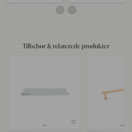
offentliggjort
offentliggjort
af
af
Tilbehør & relaterede produkter