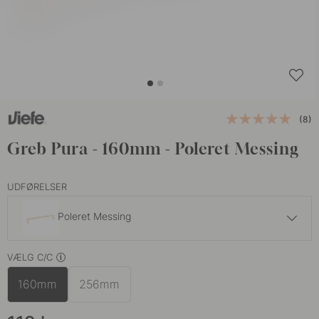
(8)
Greb Pura - 160mm - Poleret Messing
UDFØRELSER
Poleret Messing
119 kr
VÆLG C/C
Børstet Messing
På lager
160mm
256mm
109 kr
Krom
På lager