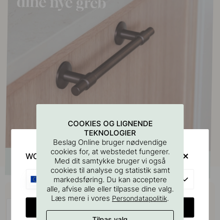
COOKIES OG LIGNENDE
TEKNOLOGIER
Beslag Online bruger nødvendige
cookies for, at webstedet fungerer.
WOULD YOU RATHER VISIT?
Med dit samtykke bruger vi også
cookies til analyse og statistik samt
EU
markedsføring. Du kan acceptere
Køb sammen med
alle, afvise alle eller tilpasse dine valg.
Læs mere i vores
.
Persondatapolitik
CHANGE COUNTRY
Tilpas valg