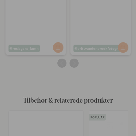
Opslag
roslagens_famn
Opslag
brittvandenbroekfotografie
offentliggjort
offentliggjort
af
af
Tilbehør & relaterede produkter
POPULAR