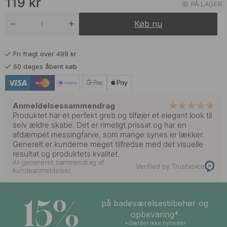
119
kr
PÅ LAGER
109 kr
Mat Sort
Køb nu
På lager
119 kr
Rustfrit Stål Finish
Fri fragt over 499 kr
På lager
60 dages åbent køb
Anmeldelsessammendrag
Produktet har et perfekt greb og tilføjer et elegant look til
selv ældre skabe. Det er rimeligt prissat og har en
afdæmpet messingfarve, som mange synes er lækker.
Generelt er kunderne meget tilfredse med det visuelle
resultat og produktets kvalitet.
AI-genereret sammendrag af
Verified by Trustvoice
kundeanmeldelser
15%
på badeværelsestilbehør og
opbevaring*
*Gælder ikke nyheder