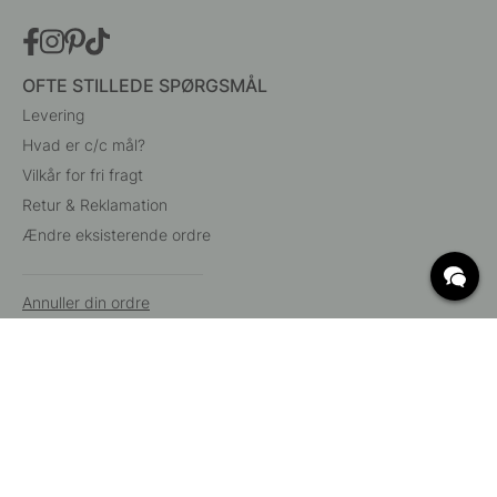
OFTE STILLEDE SPØRGSMÅL
Levering
Hvad er c/c mål?
Vilkår for fri fragt
Retur & Reklamation
Ændre eksisterende ordre
Annuller din ordre
Kundeservice
Beslag Online, Inre Kustvägen 32, 269 43 Båstad,
Sverige
© 2015 - 2026 Copyright BeslagOnline i Båstad AB. CVR-nummer: