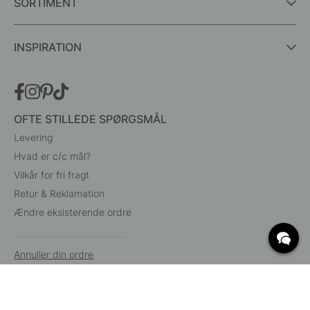
SORTIMENT
INSPIRATION
OFTE STILLEDE SPØRGSMÅL
Levering
Hvad er c/c mål?
Vilkår for fri fragt
Retur & Reklamation
Ændre eksisterende ordre
Annuller din ordre
Kundeservice