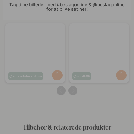
Tag dine billeder med #beslagonline & @beslagonline
for at blive set her!
Opslag
amandalorentzon
Opslag
nordh90
offentliggjort
offentliggjort
af
af
Tilbehør & relaterede produkter