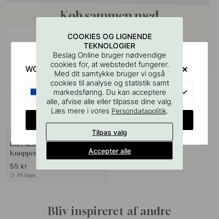
Køb sammen med
COOKIES OG LIGNENDE
TEKNOLOGIER
Beslag Online bruger nødvendige
cookies for, at webstedet fungerer.
WOULD YOU RATHER VISIT?
Med dit samtykke bruger vi også
cookies til analyse og statistik samt
EU
markedsføring. Du kan acceptere
alle, afvise alle eller tilpasse dine valg.
Læs mere i vores
.
Persondatapolitik
CHANGE COUNTRY
Tilpas valg
127
Boreskabelonen til Greb &
Accepter alle
Knopper
55 kr
På lager
Bliv inspireret af andre