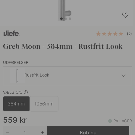
(2)
Greb Moon - 384mm - Rustfrit Look
UDFØRELSER
Rustfrit Look
579 kr
VÆLG C/C
Børstet Messing
På lager
384mm
1056mm
579 kr
Børstet Sort
På lager
559
kr
PÅ LAGER
Køb nu