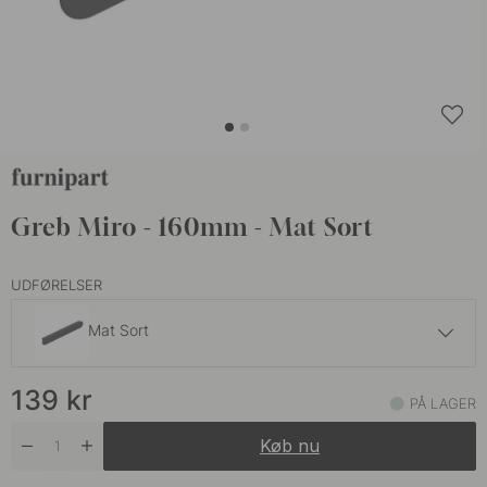
Greb Miro - 160mm - Mat Sort
UDFØRELSER
Mat Sort
139 kr
139
kr
Beige
PÅ LAGER
På lager
Køb nu