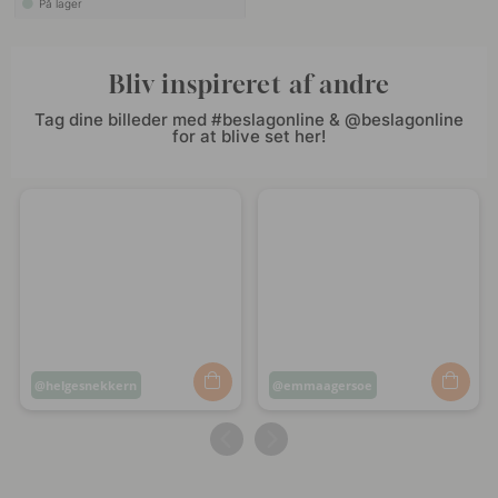
På lager
Bliv inspireret af andre
Tag dine billeder med #beslagonline & @beslagonline
for at blive set her!
Opslag
helgesnekkern
Opslag
emmaagersoe
offentliggjort
offentliggjort
af
af