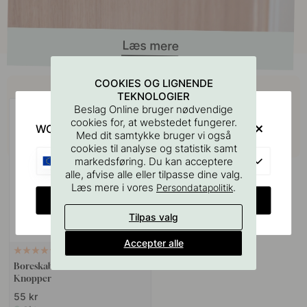
Køb sammen med
COOKIES OG LIGNENDE
TEKNOLOGIER
Beslag Online bruger nødvendige
cookies for, at webstedet fungerer.
WOULD YOU RATHER VISIT?
Med dit samtykke bruger vi også
cookies til analyse og statistik samt
EU
markedsføring. Du kan acceptere
alle, afvise alle eller tilpasse dine valg.
Læs mere i vores
.
Persondatapolitik
CHANGE COUNTRY
Tilpas valg
Accepter alle
127
Boreskabelonen til Greb &
Knopper
55 kr