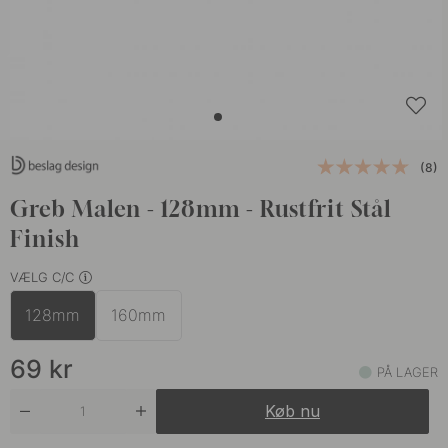
(8)
Greb Malen - 128mm - Rustfrit Stål
Finish
VÆLG C/C
128mm
160mm
69
kr
PÅ LAGER
Køb nu