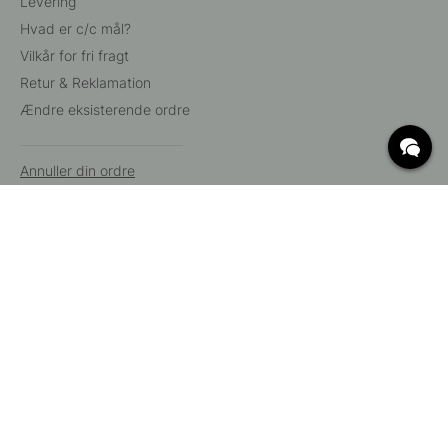
Levering
Hvad er c/c mål?
Vilkår for fri fragt
Retur & Reklamation
Ændre eksisterende ordre
Annuller din ordre
Kundeservice
Beslag Online, Inre Kustvägen 32, 269 43 Båstad,
Sverige
© 2015 - 2026 Copyright BeslagOnline i Båstad AB. CVR-nummer:
12908865