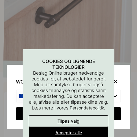
COOKIES OG LIGNENDE
TEKNOLOGIER
Beslag Online bruger nødvendige
cookies for, at webstedet fungerer.
WOULD YOU RATHER VISIT?
Med dit samtykke bruger vi også
Køb sammen med
cookies til analyse og statistik samt
EU
markedsføring. Du kan acceptere
alle, afvise alle eller tilpasse dine valg.
Læs mere i vores
.
Persondatapolitik
CHANGE COUNTRY
Tilpas valg
Accepter alle