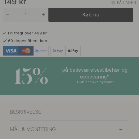
149
kr
PÅ LAGER
Køb nu
Fri fragt over 499 kr
60 dages åbent køb
15%
på badeværelsestilbehør og
opbevaring*
*Gælder ikke nyheder
BESKRIVELSE
MÅL & MONTERING