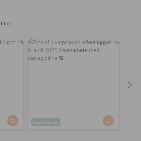
t her!
Opslag
givarpsgatan
Opsl
koek
offentliggjort
offen
af
af