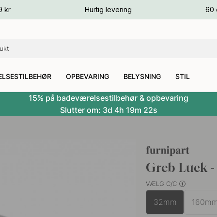
ver
9 kr
Hurtig levering
60 
ver
ver
LSESTILBEHØR
OPBEVARING
BELYSNING
STIL
15% på badeværelsestilbehør & opbevaring
Slutter om:
3d
4h
19m
21s
Greb Luck - 
VÆLG C/C
32mm
160m