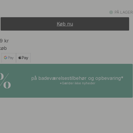
PÅ LAGER
Køb nu
99 kr
køb
5%
på badeværelsestilbehør og opbevaring*
*Gælder ikke nyheder