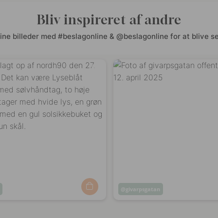
Bliv inspireret af andre
ine billeder med #beslagonline & @beslagonline for at blive se
Opslag
givarpsgatan
ggjort
offentliggjort
af