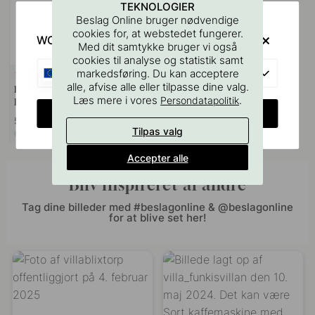
TEKNOLOGIER
Beslag Online bruger nødvendige
cookies for, at webstedet fungerer.
WOULD YOU RATHER VISIT?
Med dit samtykke bruger vi også
cookies til analyse og statistik samt
EU
markedsføring. Du kan acceptere
127
alle, afvise alle eller tilpasse dine valg.
Boreskabelonen til Greb &
Læs mere i vores
.
Persondatapolitik
Knopper
CHANGE COUNTRY
55 kr
Tilpas valg
På lager
Accepter alle
Bliv inspireret af andre
Tag dine billeder med #beslagonline & @beslagonline
for at blive set her!