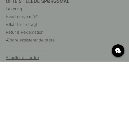
OFTE STILLEDE SPØRGSMÅL
Levering
Hvad er c/c mål?
Vilkår for fri fragt
Retur & Reklamation
Ændre eksisterende ordre
Annuller din ordre
Kundeservice
Beslag Online, Inre Kustvägen 32, 269 43 Båstad,
Sverige
© 2015 - 2026 Copyright BeslagOnline i Båstad AB. CVR-nummer:
12908865