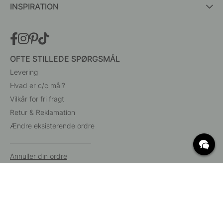
INSPIRATION
OFTE STILLEDE SPØRGSMÅL
Levering
Hvad er c/c mål?
Vilkår for fri fragt
Retur & Reklamation
Ændre eksisterende ordre
Annuller din ordre
Kundeservice
Beslag Online, Inre Kustvägen 32, 269 43 Båstad,