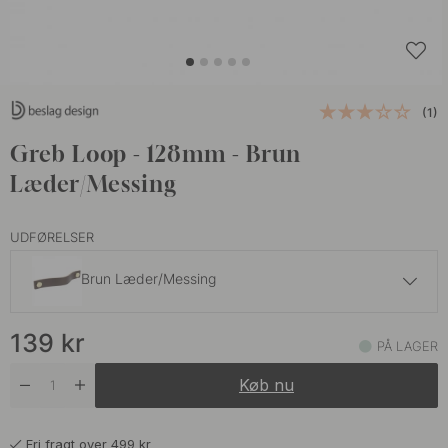
(1)
Greb Loop - 128mm - Brun
Læder/Messing
UDFØRELSER
Brun Læder/Messing
139 kr
139
kr
Sort Læder/Krom
PÅ LAGER
På lager
Køb nu
139 kr
Sort Læder/Sort
På lager
Fri fragt over 499 kr