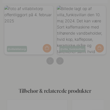
Opslag
villablixtorp
Opslag
villa_funkisvillan
offentliggjort
offentliggjort
af
af
Tilbehør & relaterede produkter