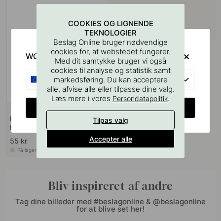
COOKIES OG LIGNENDE
TEKNOLOGIER
Beslag Online bruger nødvendige
cookies for, at webstedet fungerer.
WOULD YOU RATHER VISIT?
Med dit samtykke bruger vi også
cookies til analyse og statistik samt
EU
markedsføring. Du kan acceptere
alle, afvise alle eller tilpasse dine valg.
Læs mere i vores
.
Persondatapolitik
CHANGE COUNTRY
127
Boreskabelonen til Greb &
Tilpas valg
Knopper
Accepter alle
55 kr
På lager
Bliv inspireret af andre
Tag dine billeder med #beslagonline & @beslagonline
for at blive set her!