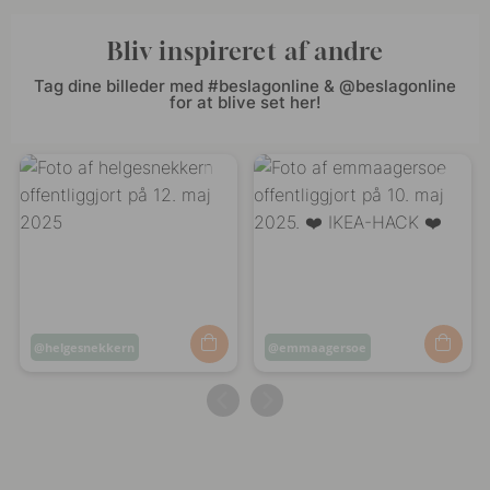
Bliv inspireret af andre
Tag dine billeder med #beslagonline & @beslagonline
for at blive set her!
Opslag
helgesnekkern
Opslag
emmaagersoe
offentliggjort
offentliggjort
af
af