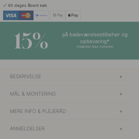
60 dages åbent køb
15%
på badeværelsestilbehør og
opbevaring*
*Gælder ikke nyheder
BESKRIVELSE
MÅL & MONTERING
MERE INFO & PLEJERÅD
ANMELDELSER