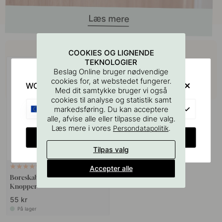
Køb sammen med
COOKIES OG LIGNENDE
TEKNOLOGIER
Beslag Online bruger nødvendige
cookies for, at webstedet fungerer.
WOULD YOU RATHER VISIT?
Med dit samtykke bruger vi også
cookies til analyse og statistik samt
EU
markedsføring. Du kan acceptere
alle, afvise alle eller tilpasse dine valg.
Læs mere i vores
.
Persondatapolitik
CHANGE COUNTRY
Tilpas valg
Accepter alle
127
Boreskabelonen til Greb &
Knopper
55 kr
På lager