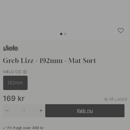
Greb Lizz - 192mm - Mat Sort
VÆLG C/C
192mm
169
kr
PÅ LAGER
Køb nu
Fri fragt over 499 kr