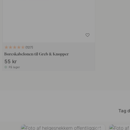
127
Boreskabelonen til Greb & Knopper
55 kr
På lager
Tag d