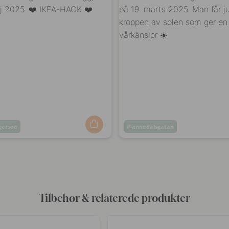
ersoe
Opslag
annedalsgatan
ggjort
offentliggjort
af
Tilbehør & relaterede produkter